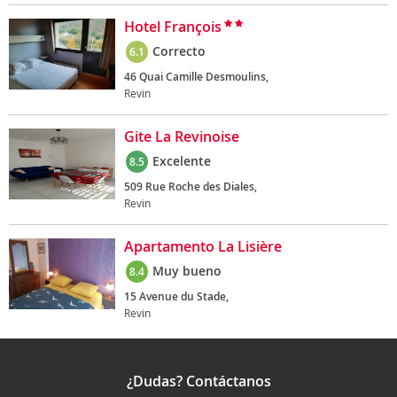
Hotel François
Correcto
6.1
46 Quai Camille Desmoulins,
Revin
Gite La Revinoise
Excelente
8.5
509 Rue Roche des Diales,
Revin
Apartamento La Lisière
Muy bueno
8.4
15 Avenue du Stade,
Revin
¿Dudas? Contáctanos