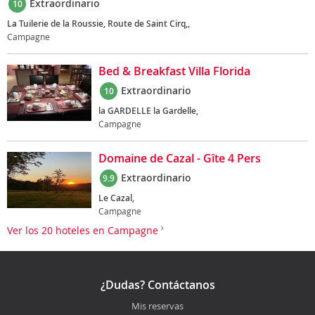
Extraordinario
10
La Tuilerie de la Roussie, Route de Saint Cirq,,
Campagne
Bed & Breakfast Villa Florida
Extraordinario
10
la GARDELLE la Gardelle,
Campagne
Domaine de Cazal - Gîte 4 Pers
Extraordinario
9.9
Le Cazal,
Campagne
Ver los 20 hoteles en Campagne
¿Dudas? Contáctanos
Mis reservas