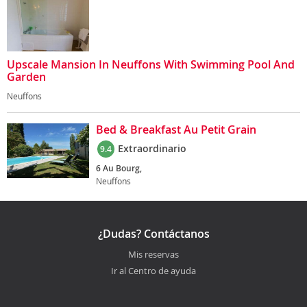
Upscale Mansion In Neuffons With Swimming Pool And
Garden
Neuffons
Bed & Breakfast Au Petit Grain
Extraordinario
9.4
6 Au Bourg,
Neuffons
¿Dudas? Contáctanos
Mis reservas
Ir al Centro de ayuda