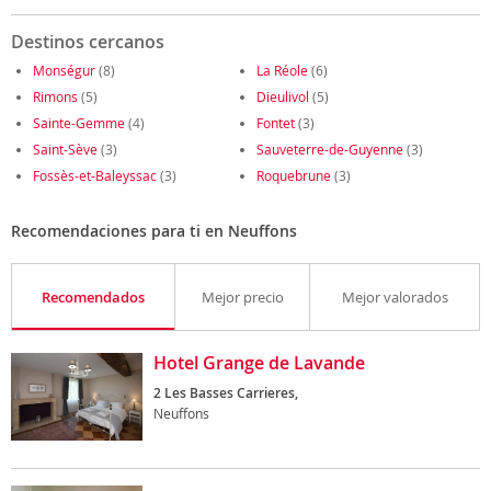
Destinos cercanos
Monségur
(8)
La Réole
(6)
Rimons
(5)
Dieulivol
(5)
Sainte-Gemme
(4)
Fontet
(3)
Saint-Sève
(3)
Sauveterre-de-Guyenne
(3)
Fossès-et-Baleyssac
(3)
Roquebrune
(3)
Recomendaciones para ti en Neuffons
Recomendados
Mejor precio
Mejor valorados
Hotel Grange de Lavande
2 Les Basses Carrieres,
Neuffons