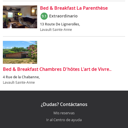
Bed & Breakfast La Parenthèse
Extraordinario
9.1
13 Route De Lignerolles,
Lavault-Sainte-Anne
Bed & Breakfast Chambres D'hôtes L'art de Vivre..
4 Rue de la Chabanne,
Lavault-Sainte-Anne
¿Dudas? Contáctanos
Mis reservas
Ir al Centro de ayuda