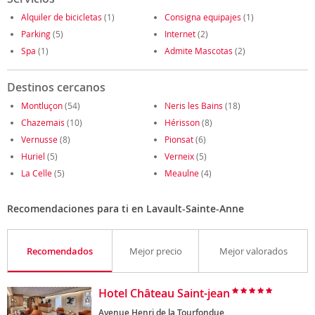
Alquiler de bicicletas
(1)
Consigna equipajes
(1)
Parking
(5)
Internet
(2)
Spa
(1)
Admite Mascotas
(2)
Destinos cercanos
Montluçon
(54)
Neris les Bains
(18)
Chazemais
(10)
Hérisson
(8)
Vernusse
(8)
Pionsat
(6)
Huriel
(5)
Verneix
(5)
La Celle
(5)
Meaulne
(4)
Recomendaciones para ti en Lavault-Sainte-Anne
Recomendados
Mejor precio
Mejor valorados
Hotel Château Saint-jean
Avenue Henri de la Tourfondue,