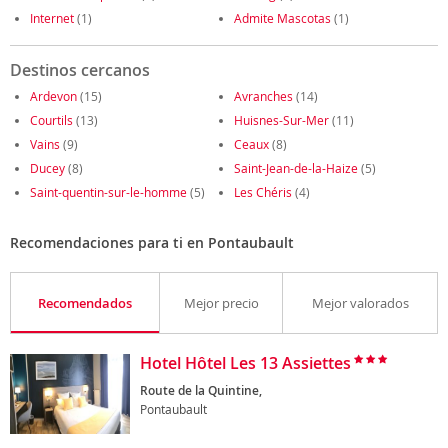
Internet
(1)
Admite Mascotas
(1)
Destinos cercanos
Ardevon
(15)
Avranches
(14)
Courtils
(13)
Huisnes-Sur-Mer
(11)
Vains
(9)
Ceaux
(8)
Ducey
(8)
Saint-Jean-de-la-Haize
(5)
Saint-quentin-sur-le-homme
(5)
Les Chéris
(4)
Recomendaciones para ti en Pontaubault
Recomendados
Mejor precio
Mejor valorados
Hotel Hôtel Les 13 Assiettes
Route de la Quintine,
Pontaubault