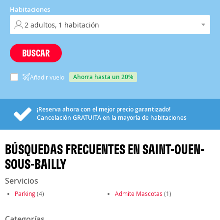
Habitaciones
BUSCAR
ahorra hasta un 20%
Añadir vuelo
¡Reserva ahora con el mejor precio garantizado!
Cancelación
GRATUITA
en la mayoría de habitaciones
BÚSQUEDAS FRECUENTES EN SAINT-OUEN-
SOUS-BAILLY
Servicios
Parking
(4)
Admite Mascotas
(1)
Categorías