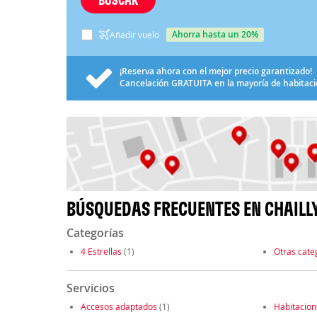
ahorra hasta un 20%
Añadir vuelo
¡Reserva ahora con el mejor precio garantizado!
Cancelación
GRATUITA
en la mayoría de habitac
BÚSQUEDAS FRECUENTES EN CHAIL
Categorías
4 Estrellas
(1)
Otras cate
Servicios
Accesos adaptados
(1)
Habitacio