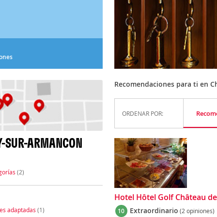
iones
Recomendaciones para ti en C
Recom
ORDENAR POR:
LY-SUR-ARMANCON
gorías
(2)
Hotel Hôtel Golf Château de 
nes adaptadas
(1)
Extraordinario
10
(2 opiniones)