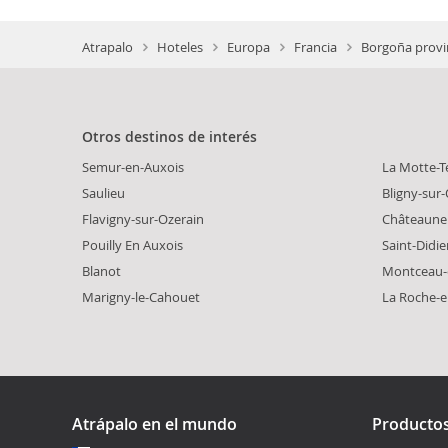
Atrapalo
Hoteles
Europa
Francia
Borgoña provi
Otros destinos de interés
Semur-en-Auxois
La Motte-T
Saulieu
Bligny-sur
Flavigny-sur-Ozerain
Châteaune
Pouilly En Auxois
Saint-Didie
Blanot
Montceau-
Marigny-le-Cahouet
La Roche-e
Atrápalo en el mundo
Producto