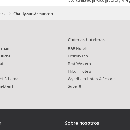
aparcamiento privado gratuito y WiFi gr
ncia
Chailly-sur-Armancon
Cadenas hoteleras
ernant
B&B Hotels
-Ouche
Holiday Inn
uf
Best Western
r
Hilton Hotels
et-Écharnant
Wyndham Hotels & Resorts
n-Brenil
Super 8
s
Sobre nosotros