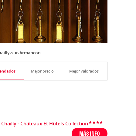
hailly-sur-Armancon
endados
Mejor precio
Mejor valorados
Chailly - Châteaux Et Hôtels Collection
MÁS INFO