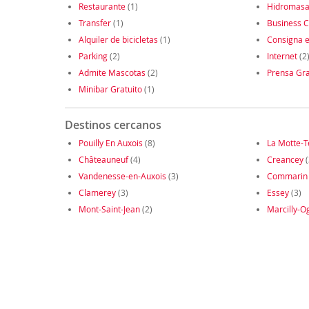
Restaurante
(1)
Hidromasa
Transfer
(1)
Business C
Alquiler de bicicletas
(1)
Consigna e
Parking
(2)
Internet
(2
Admite Mascotas
(2)
Prensa Gra
Minibar Gratuito
(1)
Destinos cercanos
Pouilly En Auxois
(8)
La Motte-T
Châteauneuf
(4)
Creancey
(
Vandenesse-en-Auxois
(3)
Commarin
Clamerey
(3)
Essey
(3)
Mont-Saint-Jean
(2)
Marcilly-O