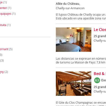
je
(1)
Allée du Château,
enter
(1)
Chailly-sur-Armancon
quipajes
(1)
El lujoso Château de Chailly ocupa u
Está ubicado en una apacible zona rura
)
tuita
(1)
Le Clo
25 grand
Chailly-
ernant
(5)
3)
Las distancias se expresan en número
(3)
de turismo La Maison de Pays: 7,8 km C
gny
(2)
Bed & 
Ex
8.5
25 grand
Chailly-
El Gite du Clos Champagnac se encuen