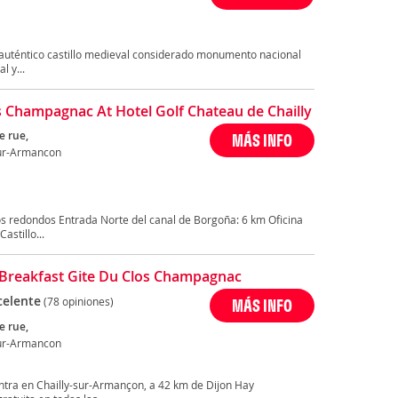
n auténtico castillo medieval considerado monumento nacional
l y...
s Champagnac At Hotel Golf Chateau de Chailly
e rue,
MÁS INFO
sur-Armancon
s redondos Entrada Norte del canal de Borgoña: 6 km Oficina
astillo...
Breakfast Gite Du Clos Champagnac
celente
(78 opiniones)
MÁS INFO
e rue,
sur-Armancon
tra en Chailly-sur-Armançon, a 42 km de Dijon Hay