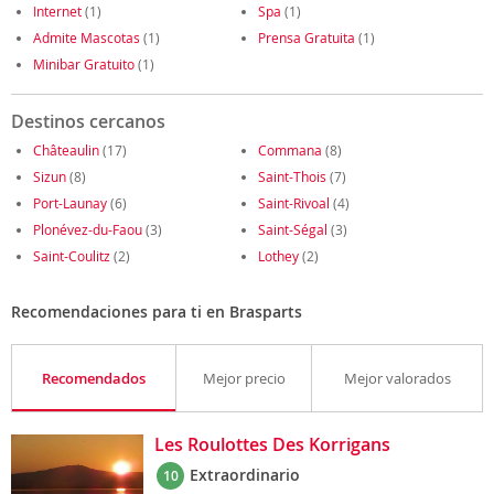
Internet
(1)
Spa
(1)
Admite Mascotas
(1)
Prensa Gratuita
(1)
Minibar Gratuito
(1)
Destinos cercanos
Châteaulin
(17)
Commana
(8)
Sizun
(8)
Saint-Thois
(7)
Port-Launay
(6)
Saint-Rivoal
(4)
Plonévez-du-Faou
(3)
Saint-Ségal
(3)
Saint-Coulitz
(2)
Lothey
(2)
Recomendaciones para ti en Brasparts
Recomendados
Mejor precio
Mejor valorados
Les Roulottes Des Korrigans
Extraordinario
10