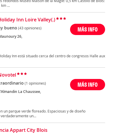
s redondos Museo Maison de la Magie: 0,5 km Castillo de Blois:
 km ...
oliday Inn Loire Valley(.)
y bueno
(43 opiniones)
MÁS INFO
Maunoury 26,
l Holiday Inn está situado cerca del centro de congresos Halle aux
Novotel
traordinario
(1 opiniones)
MÁS INFO
 l'Almandin La Chaussee,
n un parque verde floreado. Espaciosas y de diseño
 verdaderamente un...
ncia Appart City Blois