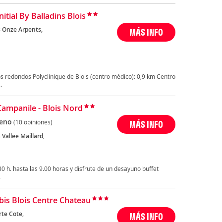
nitial By Balladins Blois
s Onze Arpents,
MÁS INFO
 redondos Polyclinique de Blois (centro médico): 0,9 km Centro
.
Campanile - Blois Nord
eno
(10 opiniones)
MÁS INFO
 Vallee Maillard,
0 h. hasta las 9.00 horas y disfrute de un desayuno buffet
.
Ibis Blois Centre Chateau
rte Cote,
MÁS INFO