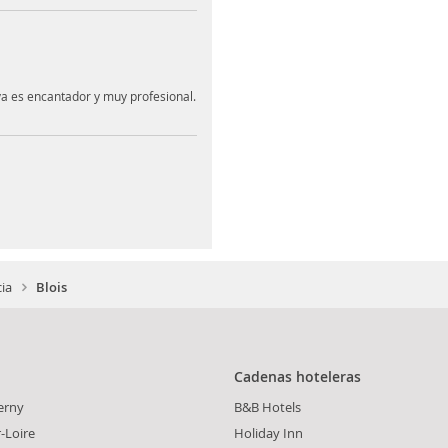
va es encantador y muy profesional.
ia
Blois
Cadenas hoteleras
erny
B&B Hotels
-Loire
Holiday Inn