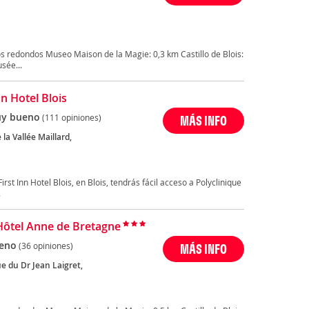
s redondos Museo Maison de la Magie: 0,3 km Castillo de Blois:
sée...
nn Hotel Blois
y bueno
(111 opiniones)
MÁS INFO
 la Vallée Maillard,
st Inn Hotel Blois, en Blois, tendrás fácil acceso a Polyclinique
.
Hôtel Anne de Bretagne
eno
(36 opiniones)
MÁS INFO
e du Dr Jean Laigret,