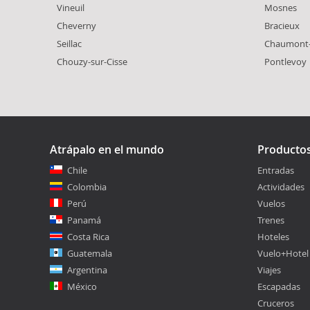
Vineuil
Mosnes
Cheverny
Bracieux
Seillac
Chaumont-
Chouzy-sur-Cisse
Pontlevoy
Atrápalo en el mundo
Producto
Chile
Entradas
Colombia
Actividades
Perú
Vuelos
Panamá
Trenes
Costa Rica
Hoteles
Guatemala
Vuelo+Hotel
Argentina
Viajes
México
Escapadas
Cruceros