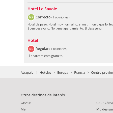
Hotel Le Savoie
Correcto
6.7
(
1 opiniones
)
Hotel de paso. Hotel muy normalito. el matrimonio que lo lle
Buen desayuno. No tiene aparcamiento. El desayuno.
Hotel
Regular
4.0
(
1 opiniones
)
El aparcamiento gratuito.
Atrapalo
Hoteles
Europa
Francia
Centro provinc
Otros destinos de interés
Onzain
Cour-Chev
Mer
Muides-sur