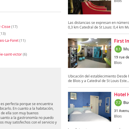
Blois
Las distancias se expresan en número
-Cisse
(17)
0,3 km Catedral de St Louis: 0,4 km Mu
(13)
First I
ais-La-Foret
(11)
)
Mu
8.1
e-saint-victor
(6)
19 rue de
Blois
Ubicación del establecimiento Desde Fir
de Blois y a Catedral de St Louis Este..
Hotel 
Bu
7.7
ón es perfecta porque se encuentra
ubicarlo. En cuanto a la habitación,
31 Avenu
o de ella son muy buenos
Blois
n cuanto a la gastronomía no puedo
 muy satisfechos con el servicio y