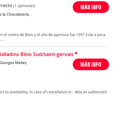
rrecto
(1 opiniones)
MÁS INFO
 la Chocolaterie,
en el centro de Blois y el año de apertura fue 1997 Esta a poca
..
Balladins Blois Sud/saint-gervais
Georges Melies,
MÁS INFO
t to availability. In case of cancellation in - dela an authorized