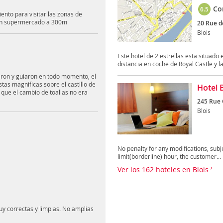
Co
6.5
iento para visitar las zonas de
y un supermercado a 300m
20 Rue de
Blois
Este hotel de 2 estrellas esta situado 
distancia en coche de Royal Castle y la.
aron y guiaron en todo momento, el
tas magnificas sobre el castillo de
Hotel 
 que el cambio de toallas no era
245 Rue 
Blois
No penalty for any modifications, subjec
limit(borderline) hour, the customer...
Ver los 162 hoteles en Blois
uy correctas y limpias. No amplias