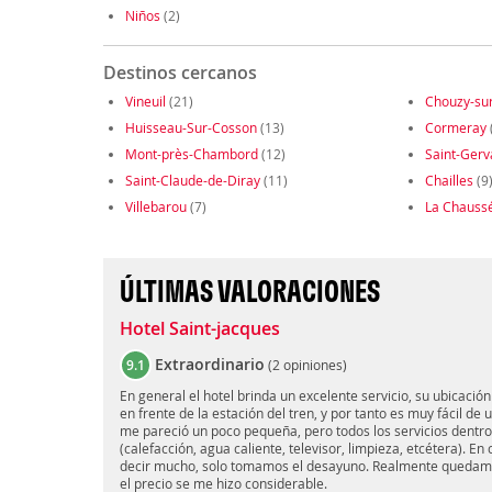
Niños
(2)
Destinos cercanos
Vineuil
(21)
Chouzy-sur
Huisseau-Sur-Cosson
(13)
Cormeray
Mont-près-Chambord
(12)
Saint-Gerv
Saint-Claude-de-Diray
(11)
Chailles
(9
Villebarou
(7)
La Chaussé
ÚLTIMAS VALORACIONES
Hotel Saint-jacques
Extraordinario
9.1
(
2 opiniones
)
En general el hotel brinda un excelente servicio, su ubicaci
en frente de la estación del tren, y por tanto es muy fácil de 
me pareció un poco pequeña, pero todos los servicios dentr
(calefacción, agua caliente, televisor, limpieza, etcétera). E
decir mucho, solo tomamos el desayuno. Realmente quedamos
el precio se me hizo considerable.