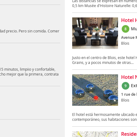
Las distancias se expresan en número
0,5 km Musée d'Histoire Naturelle: 0,6
Hotel H
Mu
8
lidad precio. Pero sin comida. Comer
Avenue 
Blois
Justo en el centro de Blois, este hote
Grains, y a pocos minutos de otras...
15 minutos, limpiio y confortable,
ho mejor que la primera, contrata
Hotel 
Ex
9
1 rue de
Blois
El hotel está hermosamente ubicado e
contemporáneo, sus habitaciones son
Reside