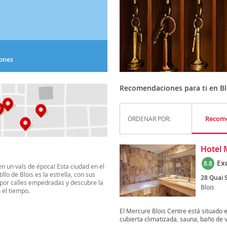
iones
Recomendaciones para ti en Bl
Recom
ORDENAR POR:
Hotel 
Ex
8.8
en un vals de época! Esta ciudad en el
llo de Blois es la estrella, con sus
28 Quai S
a por calles empedradas y descubre la
Blois
 el tiempo.
El Mercure Blois Centre está situado e
cubierta climatizada, sauna, baño de v