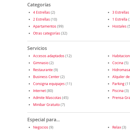
Categorías
4 Estrellas
(2)
3 Estrellas
2 Estrellas
(10)
1 Estrella
(
Apartamentos
(99)
Hostales
(5
Otras categorías
(32)
Servicios
Accesos adaptados
(12)
Habitacio
Gimnasio
(2)
Cocina
(5)
Restaurante
(9)
Hidromasa
Business Center
(2)
Alquiler de
Consigna equipajes
(11)
Parking
(1
Internet
(80)
Piscina
(3)
Admite Mascotas
(45)
Prensa Gra
Minibar Gratuito
(7)
Especial para...
Negocios
(9)
Relax
(3)