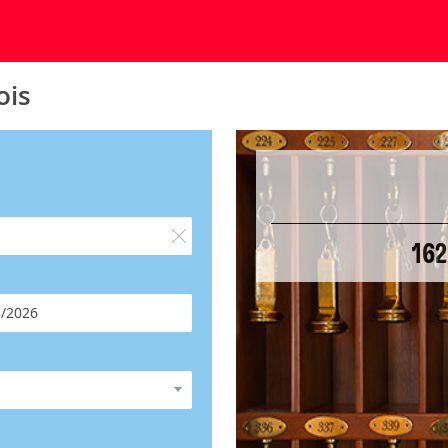
ois
162