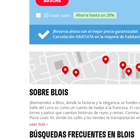
ahorra hasta un 20%
Añadir vuelo
¡Reserva ahora con el mejor precio garantizado!
Cancelación
GRATUITA
en la mayoría de habitac
SOBRE BLOIS
¡Bienvenidos a Blois, donde la historia y la elegancia se funden 
Valle del Loira es como un cuento de hadas a la francesa. El casti
torres y patios que cuentan historias de reyes y reinas. Camin
Plaza Louis XII, donde los cafés y las tiendas te transportarán en
Leer más
BÚSQUEDAS FRECUENTES EN BLOIS