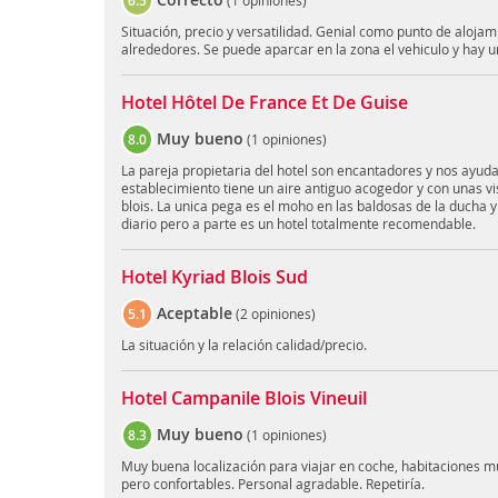
6.5
(
1 opiniones
)
Situación, precio y versatilidad. Genial como punto de alojam
alrededores. Se puede aparcar en la zona el vehiculo y ha
Hotel Hôtel De France Et De Guise
Muy bueno
8.0
(
1 opiniones
)
La pareja propietaria del hotel son encantadores y nos ayud
establecimiento tiene un aire antiguo acogedor y con unas vis
blois. La unica pega es el moho en las baldosas de la ducha y
diario pero a parte es un hotel totalmente recomendable.
Hotel Kyriad Blois Sud
Aceptable
5.1
(
2 opiniones
)
La situación y la relación calidad/precio.
Hotel Campanile Blois Vineuil
Muy bueno
8.3
(
1 opiniones
)
Muy buena localización para viajar en coche, habitaciones m
pero confortables. Personal agradable. Repetiría.