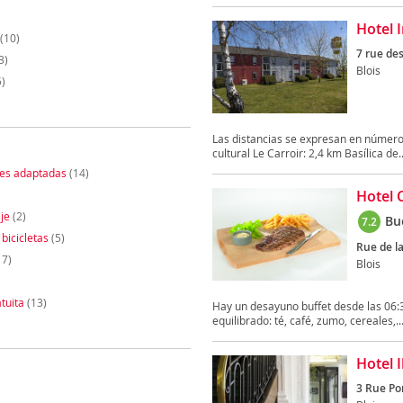
Hotel I
(10)
7 rue de
3)
Blois
)
Las distancias se expresan en números
cultural Le Carroir: 2,4 km Basílica de..
nes adaptadas
(14)
Hotel 
je
(2)
Bu
7.2
 bicicletas
(5)
Rue de la
17)
Blois
tuita
(13)
Hay un desayuno buffet desde las 06:3
equilibrado: té, café, zumo, cereales,..
Hotel 
3 Rue Po