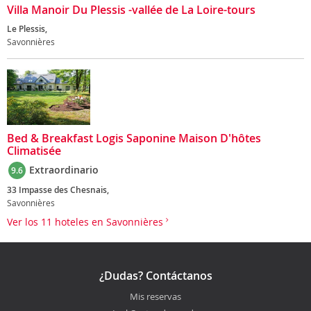
Villa Manoir Du Plessis -vallée de La Loire-tours
Le Plessis,
Savonnières
Bed & Breakfast Logis Saponine Maison D'hôtes
Climatisée
Extraordinario
9.6
33 Impasse des Chesnais,
Savonnières
Ver los 11 hoteles en Savonnières
¿Dudas? Contáctanos
Mis reservas