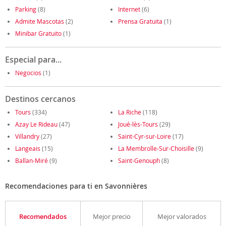
Parking
(8)
Internet
(6)
Admite Mascotas
(2)
Prensa Gratuita
(1)
Minibar Gratuito
(1)
Especial para...
Negocios
(1)
Destinos cercanos
Tours
(334)
La Riche
(118)
Azay Le Rideau
(47)
Joué-lès-Tours
(29)
Villandry
(27)
Saint-Cyr-sur-Loire
(17)
Langeais
(15)
La Membrolle-Sur-Choisille
(9)
Ballan-Miré
(9)
Saint-Genouph
(8)
Recomendaciones para ti en Savonnières
Recomendados
Mejor precio
Mejor valorados