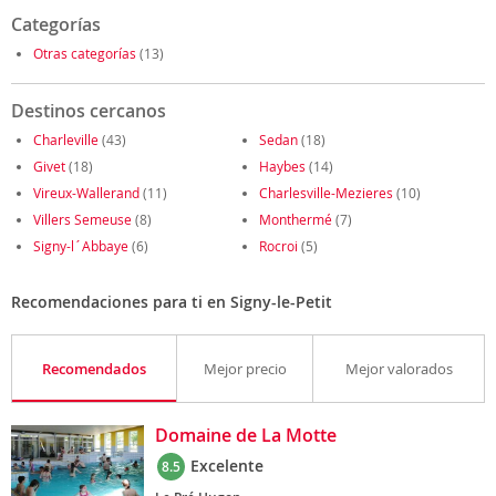
Categorías
Otras categorías
(13)
Destinos cercanos
Charleville
(43)
Sedan
(18)
Givet
(18)
Haybes
(14)
Vireux-Wallerand
(11)
Charlesville-Mezieres
(10)
Villers Semeuse
(8)
Monthermé
(7)
Signy-l´Abbaye
(6)
Rocroi
(5)
Recomendaciones para ti en Signy-le-Petit
Recomendados
Mejor precio
Mejor valorados
Domaine de La Motte
Excelente
8.5