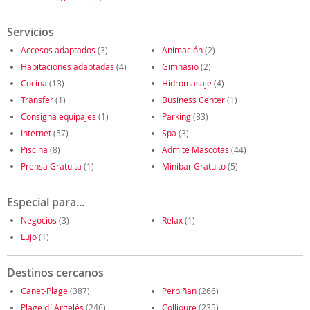
Servicios
Accesos adaptados
(3)
Animación
(2)
Habitaciones adaptadas
(4)
Gimnasio
(2)
Cocina
(13)
Hidromasaje
(4)
Transfer
(1)
Business Center
(1)
Consigna equipajes
(1)
Parking
(83)
Internet
(57)
Spa
(3)
Piscina
(8)
Admite Mascotas
(44)
Prensa Gratuita
(1)
Minibar Gratuito
(5)
Especial para...
Negocios
(3)
Relax
(1)
Lujo
(1)
Destinos cercanos
Canet-Plage
(387)
Perpiñan
(266)
Plage d´Argelès
(246)
Collioure
(235)