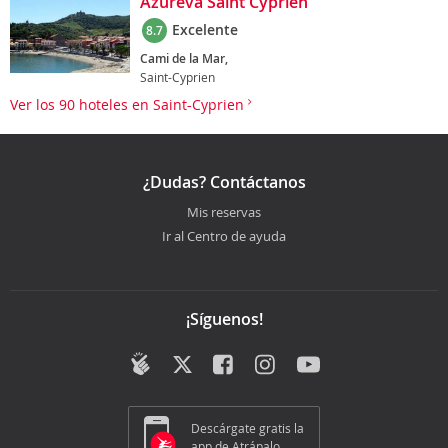
Azureva Saint Cyprien
Excelente
8.7
Cami de la Mar,
Saint-Cyprien
Ver los 90 hoteles en Saint-Cyprien
¿Dudas? Contáctanos
Mis reservas
Ir al Centro de ayuda
¡Síguenos!
Descárgate gratis la
app de Atrápalo