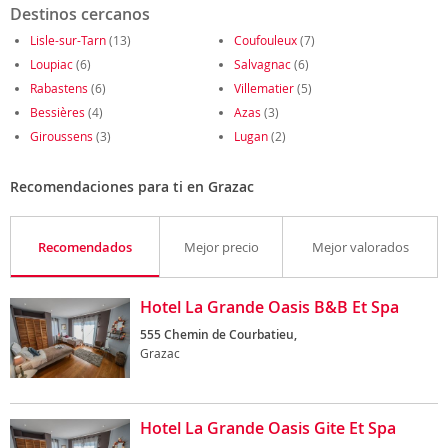
Destinos cercanos
Lisle-sur-Tarn
(13)
Coufouleux
(7)
Loupiac
(6)
Salvagnac
(6)
Rabastens
(6)
Villematier
(5)
Bessières
(4)
Azas
(3)
Giroussens
(3)
Lugan
(2)
Recomendaciones para ti en Grazac
Recomendados
Mejor precio
Mejor valorados
Hotel La Grande Oasis B&B Et Spa
555 Chemin de Courbatieu,
Grazac
Hotel La Grande Oasis Gite Et Spa