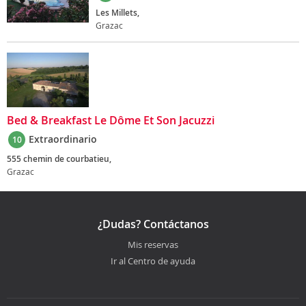
Les Millets,
Grazac
Bed & Breakfast Le Dôme Et Son Jacuzzi
Extraordinario
10
555 chemin de courbatieu,
Grazac
¿Dudas? Contáctanos
Mis reservas
Ir al Centro de ayuda