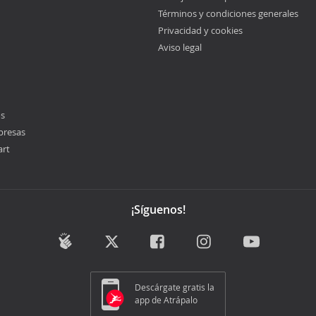
Términos y condiciones generales
Privacidad y cookies
Aviso legal
os
presas
art
¡Síguenos!
Descárgate gratis la
app de Atrápalo