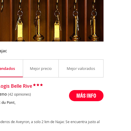
ajac
endados
Mejor precio
Mejor valorados
ogis Belle Rive
eno
(42 opiniones)
MÁS INFO
c du Pont,
iladeros de Aveyron, a solo 2 km de Najac Se encuentra justo al