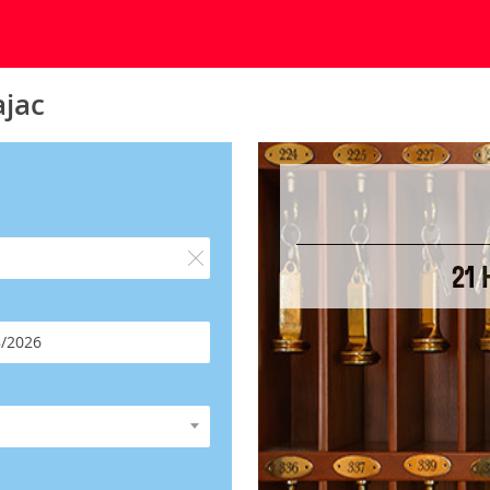
ajac
21 