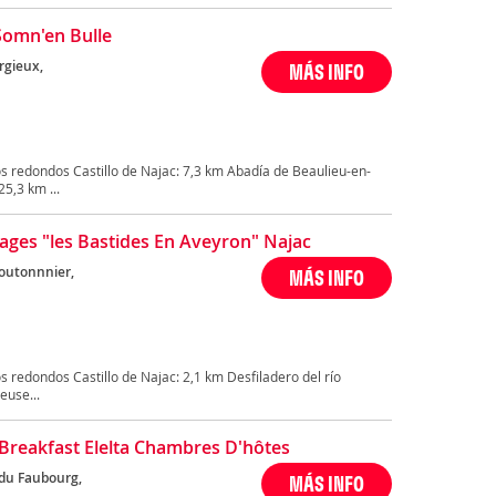
Somn'en Bulle
rgieux,
MÁS INFO
s redondos Castillo de Najac: 7,3 km Abadía de Beaulieu-en-
5,3 km ...
llages "les Bastides En Aveyron" Najac
outonnnier,
MÁS INFO
 redondos Castillo de Najac: 2,1 km Desfiladero del río
euse...
Breakfast Elelta Chambres D'hôtes
 du Faubourg,
MÁS INFO