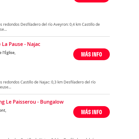
 redondos Desfiladero del río Aveyron: 0,4 km Castillo de
e...
e La Pause - Najac
 l'Église,
MÁS INFO
 redondos Castillo de Najac: 0,3 km Desfiladero del río
euse...
g Le Paisserou - Bungalow
ont,
MÁS INFO