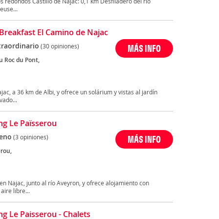
 redondos Castillo de Najac: 0,1 km Desfiladero del río
euse...
Breakfast El Camino de Najac
traordinario
(30 opiniones)
MÁS INFO
u Roc du Pont,
ac, a 36 km de Albi, y ofrece un solárium y vistas al jardín
ado...
g Le Païsserou
eno
(3 opiniones)
MÁS INFO
erou,
n Najac, junto al río Aveyron, y ofrece alojamiento con
ire libre...
g Le Paisserou - Chalets