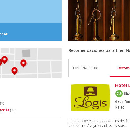
iones
Recomendaciones para ti en N
Recom
ORDENAR POR:
Hotel L
Bu
7.9
4 rue Ro
(1)
Najac
gorías
(18)
El Belle Rive está situado en los desf
lado del río Aveyron y ofrece vistas...