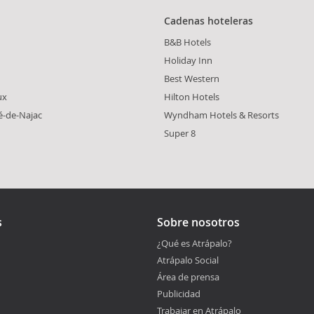
Cadenas hoteleras
B&B Hotels
Holiday Inn
Best Western
ux
Hilton Hotels
é-de-Najac
Wyndham Hotels & Resorts
Super 8
s
Sobre nosotros
¿Qué es Atrápalo?
Atrápalo Social
Área de prensa
Publicidad
Trabajar en Atrápalo