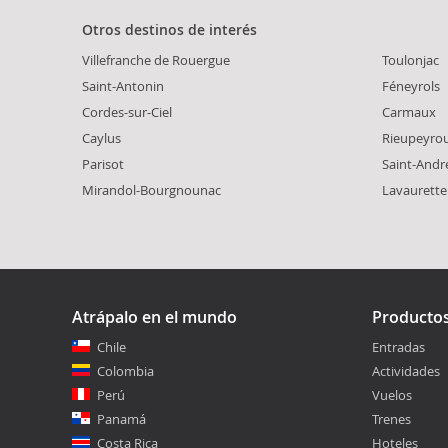
Otros destinos de interés
Villefranche de Rouergue
Toulonjac
Saint-Antonin
Féneyrols
Cordes-sur-Ciel
Carmaux
Caylus
Rieupeyro
Parisot
Saint-Andr
Mirandol-Bourgnounac
Lavaurette
Atrápalo en el mundo
Producto
Chile
Entradas
Colombia
Actividades
Perú
Vuelos
Panamá
Trenes
Costa Rica
Hoteles