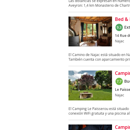
Las distancias se expresan en números
Aveyron: 1,4 km Monasterio de Chartr
Bed & 
Ex
9.3
14 Rue d
Najac
El Camino de Najac está situado en Naj
También cuenta con aparcamiento priv
Campin
Bu
7.7
Le Païss
Najac
El Camping Le Païsserou está situado e
conexión WiFi gratuita y una piscina al a
Campin