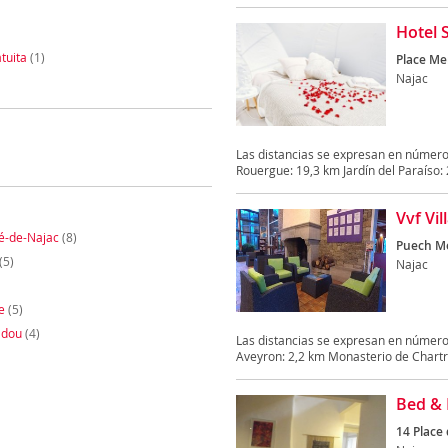
Hotel 
tuita
(1)
Place Me
Najac
Las distancias se expresan en número
Rouergue: 19,3 km Jardín del Paraíso: 2
Vvf Vi
é-de-Najac
(8)
Puech M
(5)
Najac
e
(5)
adou
(4)
Las distancias se expresan en números
Aveyron: 2,2 km Monasterio de Chartr
Bed & 
14 Place