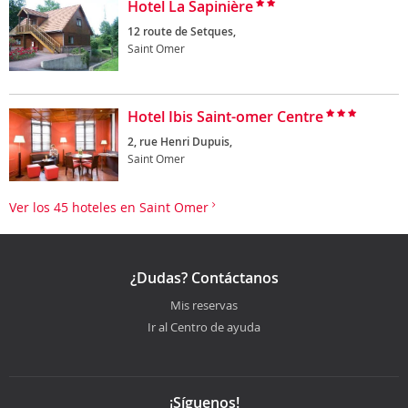
Hotel La Sapinière
12 route de Setques,
Saint Omer
Hotel Ibis Saint-omer Centre
2, rue Henri Dupuis,
Saint Omer
Ver los 45 hoteles en Saint Omer
¿Dudas? Contáctanos
Mis reservas
Ir al Centro de ayuda
¡Síguenos!