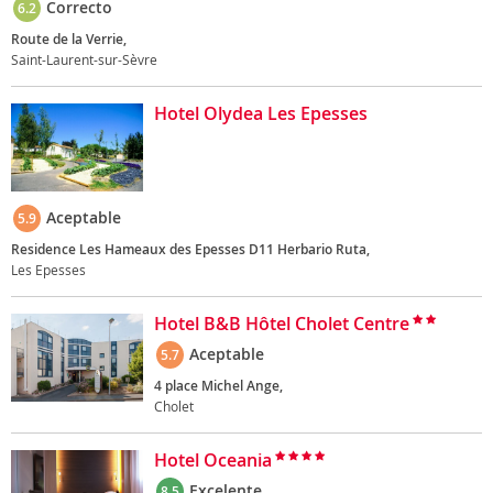
Correcto
6.2
Route de la Verrie,
Saint-Laurent-sur-Sèvre
Hotel Olydea Les Epesses
Aceptable
5.9
Residence Les Hameaux des Epesses D11 Herbario Ruta,
Les Epesses
Hotel B&B Hôtel Cholet Centre
Aceptable
5.7
4 place Michel Ange,
Cholet
Hotel Oceania
Excelente
8.5