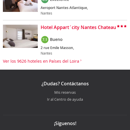
Aeroport Nantes Atlantique,
Nantes
Hotel Appart´city Nantes Chateau
Bueno
7.1
2 rue Emile Masson,
Nantes
Ver los 9626 hoteles en Países del Loira
¿Dudas? Contáctanos
Mis reservas
Ir al Centro de ayuda
¡Síguenos!