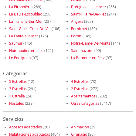
La Pironnière
(289)
Brétignolles-sur-Mer
(265)
La Baule-Escoublac
(258)
Saint-Hilaire-De-Riez
(241)
La Tranche-Sur-Mer
(237)
Angers
(207)
Saint-Gilles-Croix-De-Vie
(186)
Pornichet
(180)
La Faute-sur-Mer
(176)
Pornic
(149)
Saumur
(145)
Notre-Dame-De-Monts
(144)
Noirmoutier-en-l´lle
(121)
Saint-nazaire
(99)
Le Pouliguen
(97)
La Bernerie-en-Retz
(97)
Categorías
5 Estrellas
(12)
4 Estrellas
(73)
3 Estrellas
(291)
2 Estrellas
(272)
1 Estrella
(24)
Apartamentos
(3232)
Hostales
(228)
Otras categorías
(5417)
Servicios
Accesos adaptados
(267)
Animación
(29)
Habitaciones adaptadas
(404)
Gimnasio
(86)