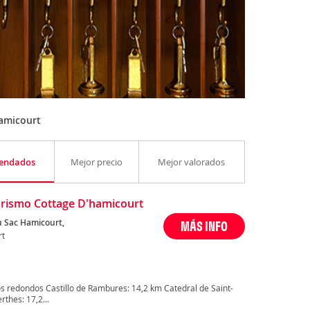
amicourt
endados
Mejor precio
Mejor valorados
rismo Cottage D'hamicourt
u Sac Hamicourt,
MÁS INFO
rt
s redondos Castillo de Rambures: 14,2 km Catedral de Saint-
thes: 17,2...