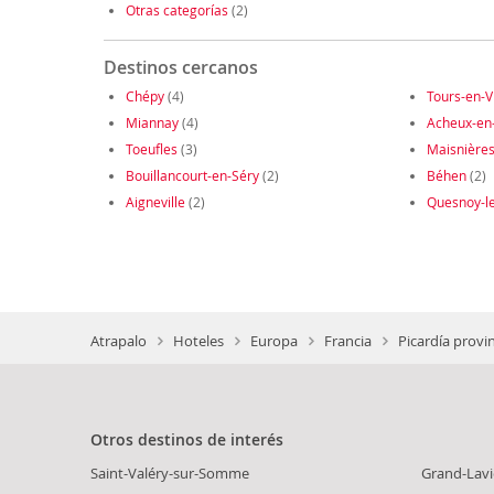
Otras categorías
(2)
Destinos cercanos
Chépy
(4)
Tours-en-
Miannay
(4)
Acheux-en
Toeufles
(3)
Maisnière
Bouillancourt-en-Séry
(2)
Béhen
(2)
Aigneville
(2)
Quesnoy-l
Atrapalo
Hoteles
Europa
Francia
Picardía provi
Otros destinos de interés
Saint-Valéry-sur-Somme
Grand-Lavi