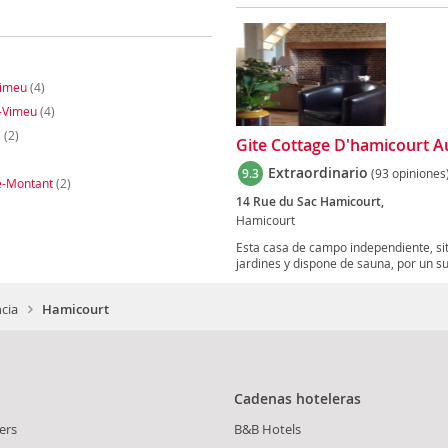
Vimeu
(4)
-Vimeu
(4)
s
(2)
Gite Cottage D'hamicourt A
Extraordinario
9.3
(93 opiniones
e-Montant
(2)
14 Rue du Sac Hamicourt,
Hamicourt
Esta casa de campo independiente, si
jardines y dispone de sauna, por un s
ncia
Hamicourt
Cadenas hoteleras
ers
B&B Hotels