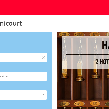
micourt
H
2 HO