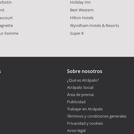
carbotin
Holiday Inn
ont
Best Western
eaucourt
Hilton Hotels
agnette
Wyndham Hotels & Resorts
sur-Somme
Super 8
s
Sobre nosotros
¿Qué es Atrápalo?
Atrápalo Social
Área de prensa
Publicidad
Trabajar en Atrápalo
Términos y condiciones generales
Privacidad y cookies
Aviso legal