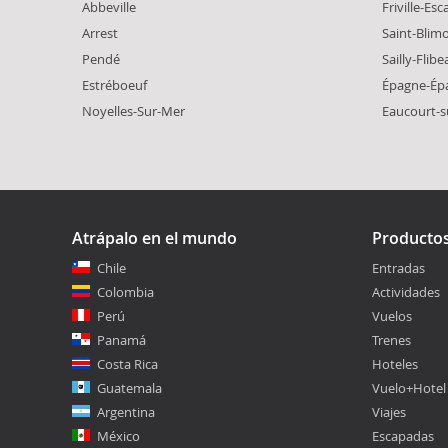
Abbeville
Friville-Es
Arrest
Saint-Blim
Pendé
Sailly-Flib
Estréboeuf
Épagne-Ép
Noyelles-Sur-Mer
Eaucourt-
Atrápalo en el mundo
Producto
Chile
Entradas
Colombia
Actividades
Perú
Vuelos
Panamá
Trenes
Costa Rica
Hoteles
Guatemala
Vuelo+Hotel
Argentina
Viajes
México
Escapadas