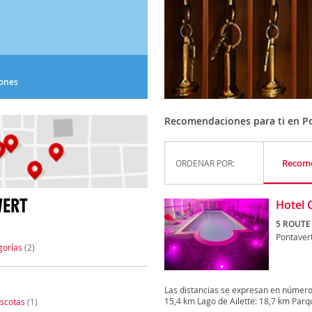
iones
Recomendaciones para ti en P
Recom
ORDENAR POR:
VERT
Hotel 
5 ROUTE
Pontaver
gorías
(2)
Las distancias se expresan en números
15,4 km Lago de Ailette: 18,7 km Parqu
scotas
(1)