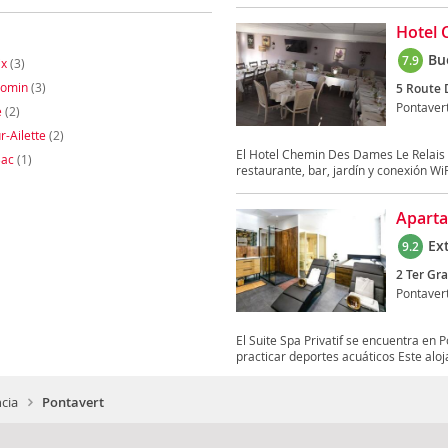
Hotel 
Bu
7.9
ix
(3)
Comin
(3)
5 Route 
Pontaver
e
(2)
r-Ailette
(2)
El Hotel Chemin Des Dames Le Relais 
Bac
(1)
restaurante, bar, jardín y conexión WiF
Aparta
Ex
9.2
2 Ter Gr
Pontaver
El Suite Spa Privatif se encuentra en 
practicar deportes acuáticos Este aloj
ncia
Pontavert