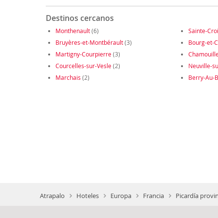
Destinos cercanos
Monthenault
(6)
Sainte-Cro
Bruyères-et-Montbérault
(3)
Bourg-et-
Martigny-Courpierre
(3)
Chamouill
Courcelles-sur-Vesle
(2)
Neuville-su
Marchais
(2)
Berry-Au-
Atrapalo
Hoteles
Europa
Francia
Picardía provi