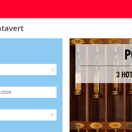
ntavert
P
3 HO