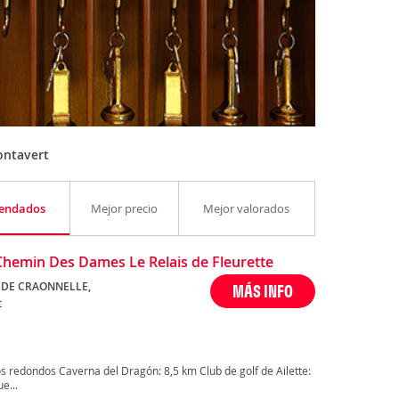
ontavert
endados
Mejor precio
Mejor valorados
Chemin Des Dames Le Relais de Fleurette
 DE CRAONNELLE,
MÁS INFO
t
 redondos Caverna del Dragón: 8,5 km Club de golf de Ailette:
e...