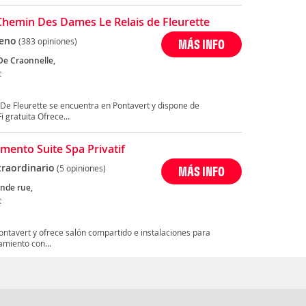
Chemin Des Dames Le Relais de Fleurette
eno
(383 opiniones)
MÁS INFO
De Craonnelle,
t
De Fleurette se encuentra en Pontavert y dispone de
i gratuita Ofrece...
mento Suite Spa Privatif
traordinario
(5 opiniones)
MÁS INFO
ande rue,
t
Pontavert y ofrece salón compartido e instalaciones para
amiento con...