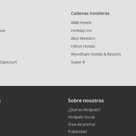
Cadenas hoteleras
B&B Hotels
uve
Holiday Inn
Best Western
Hilton Hotels
Wyndham Hotels & Resorts
-Sapicourt
Super 8
s
Sobre nosotros
¿Qué es Atrápalo?
Atrápalo Social
Área de prensa
Publicidad