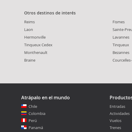
Otros destinos de interés
Reims
Fismes
Laon
Sainte-Pre
Hermonville
Lavannes
Tinqueux Cedex
Tinqueux
Monthenault
Bezannes
Braine
Courcelles
Atrápalo en el mundo
Producto
Chile
Entradas
Colombia
Actividades
Perú
Vuelos
Panamá
Trenes