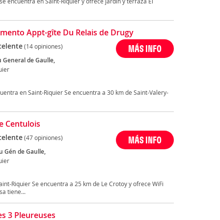
se encuentra en Saint-Riquier y ofrece jardín y terraza El
mento Appt-gîte Du Relais de Drugy
celente
(14 opiniones)
MÁS INFO
u General de Gaulle,
uier
cuentra en Saint-Riquier Se encuentra a 30 km de Saint-Valery-
e Centulois
celente
(47 opiniones)
MÁS INFO
u Gén de Gaulle,
uier
aint-Riquier Se encuentra a 25 km de Le Crotoy y ofrece WiFi
a tiene...
es 3 Pleureuses