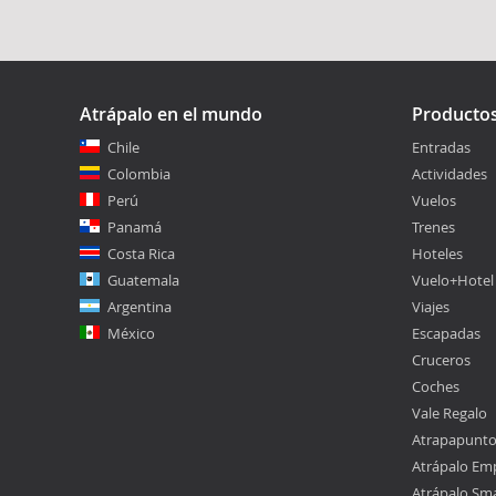
Atrápalo en el mundo
Producto
Chile
Entradas
Colombia
Actividades
Perú
Vuelos
Panamá
Trenes
Costa Rica
Hoteles
Guatemala
Vuelo+Hotel
Argentina
Viajes
México
Escapadas
Cruceros
Coches
Vale Regalo
Atrapapunt
Atrápalo Em
Atrápalo Sm