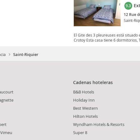
Ex
9.3
12 Rue d
Saint-Riq
El Gite des 3 pleureuses está situado e
Crotoy Esta casa tiene 6 dormitorios, T
ncia
Saint-Riquier
Cadenas hoteleras
eaucourt
B&B Hotels
agnette
Holiday Inn
Best Western
Hilton Hotels
ert
Wyndham Hotels & Resorts
-Vimeu
Super 8