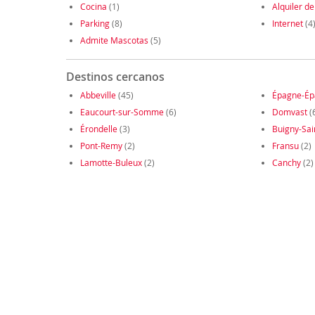
Cocina
(1)
Alquiler de
Parking
(8)
Internet
(4
Admite Mascotas
(5)
Destinos cercanos
Abbeville
(45)
Épagne-Ép
Eaucourt-sur-Somme
(6)
Domvast
(
Érondelle
(3)
Buigny-Sai
Pont-Remy
(2)
Fransu
(2)
Lamotte-Buleux
(2)
Canchy
(2)