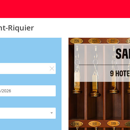
nt-Riquier
SA
9 HOTE