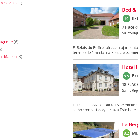
 bicicletas
(1)
Bed & 
)
Ex
10
7 Place d
Saint-Riq
agnette
(6)
El Relais du Beffroi ofrece alojamiento
6)
terreno de 1 hectárea El establecimien
nt-Maclou
(3)
Hotel 
Ex
8.5
18 PLACE
Saint-Riq
El HÔTEL JEAN DE BRUGES se encuentra 
salón compartido y terraza Este hotel d
La Ber
Mu
8.2