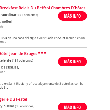
Breakfast Relais Du Beffroi Chambres D'hôtes
traordinario
(1 opiniones)
MÁS INFO
u Beffroi,
uier
 B&B en una casa del siglo XVIII situada en Saint-Riquier, en un
to...
Hôtel Jean de Bruges
celente
(184 opiniones)
MÁS INFO
 DE L'EGLISE,
uier
en Saint-Riquier y ofrece alojamiento de 3 estrellas con bar,
e 3...
gerie Du Festel
y bueno
(33 opiniones)
MÁS INFO