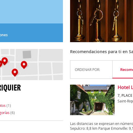
iones
Recomendaciones para ti en Sa
Recom
ORDENAR POR:
RIQUIER
Hotel 
7, PLACE
Saint-Riq
tos
(1)
gorías
(6)
Las distancias se expresan en número
Sepulcro: 8,8 km Parque Emonville: 9,1