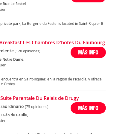
e Rue Le Festel,
uier
 private park, La Bergerie du Festel is located in Saint-Riquier It
Breakfast Les Chambres D'hôtes Du Faubourg
celente
(128 opiniones)
MÁS INFO
ue Notre Dame,
uier
ncuentra en Saint-Riquier, en la región de Picardía, y ofrece
e Crotoy...
 Suite Parentale Du Relais de Drugy
traordinario
(75 opiniones)
MÁS INFO
u Gén de Gaulle,
uier