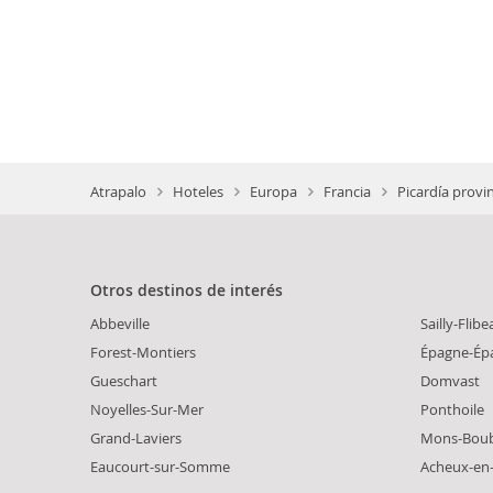
Atrapalo
Hoteles
Europa
Francia
Picardía provi
Otros destinos de interés
Abbeville
Sailly-Flib
Forest-Montiers
Épagne-Ép
Gueschart
Domvast
Noyelles-Sur-Mer
Ponthoile
Grand-Laviers
Mons-Boub
Eaucourt-sur-Somme
Acheux-en