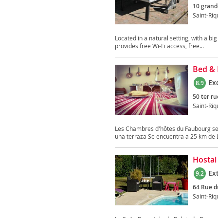
10 grand
Saint-Riq
Located in a natural setting, with a big
provides free Wi-Fi access, free...
Bed & 
Ex
8.9
50 ter r
Saint-Riq
Les Chambres d'hôtes du Faubourg se e
una terraza Se encuentra a 25 km de L
Hostal
Ex
9.2
64 Rue d
Saint-Riq