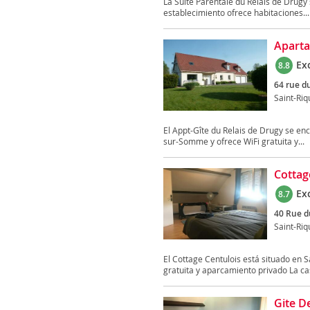
La Suite Parentale du Relais de Drugy 
establecimiento ofrece habitaciones...
Aparta
Ex
8.8
64 rue d
Saint-Riq
El Appt-Gîte du Relais de Drugy se en
sur-Somme y ofrece WiFi gratuita y...
Cottag
Ex
8.7
40 Rue d
Saint-Riq
El Cottage Centulois está situado en S
gratuita y aparcamiento privado La cas
Gite D