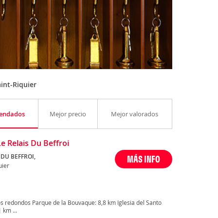
int-Riquier
endados
Mejor precio
Mejor valorados
Le Relais Du Beffroi
 DU BEFFROI,
MÁS INFO
uier
s redondos Parque de la Bouvaque: 8,8 km Iglesia del Santo
 km ...