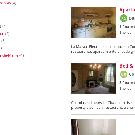
scotas
(4)
Aparta
Bu
7.5
(14)
1 Route d
Thollet
lon
(9)
n
(5)
La Maison Fleurie se encuentra en Cou
)
restaurante, aparcamiento privado grat
e-de-Maillé
(4)
Bed & 
Co
6.8
5 Route d
Thollet
Chambres d'hotes La Chaumiere is set 
property also has a restaurant, a shar