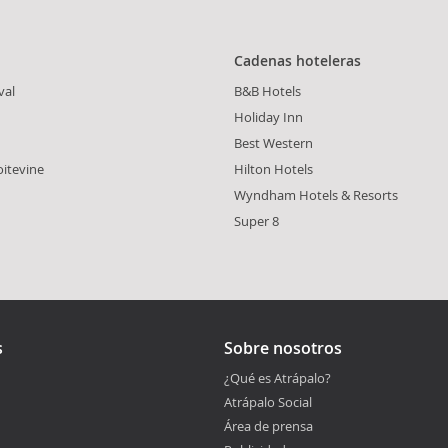
Cadenas hoteleras
val
B&B Hotels
Holiday Inn
Best Western
oitevine
Hilton Hotels
Wyndham Hotels & Resorts
Super 8
s
Sobre nosotros
¿Qué es Atrápalo?
Atrápalo Social
Área de prensa