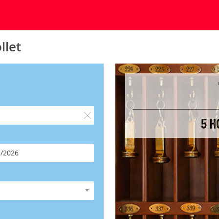
llet
5 H