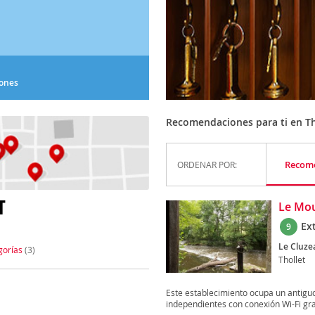
iones
Recomendaciones para ti en Th
Recom
ORDENAR POR:
T
Le Mou
Ex
9
Le Cluze
gorías
(3)
Thollet
Este establecimiento ocupa un antigu
independientes con conexión Wi-Fi grat