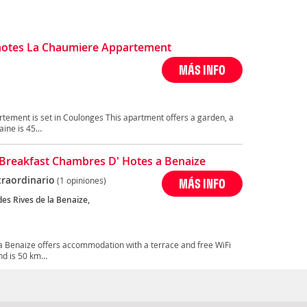
otes La Chaumiere Appartement
MÁS INFO
ement is set in Coulonges This apartment offers a garden, a
ine is 45...
Breakfast Chambres D' Hotes a Benaize
traordinario
(1 opiniones)
MÁS INFO
es Rives de la Benaize,
a Benaize offers accommodation with a terrace and free WiFi
d is 50 km...