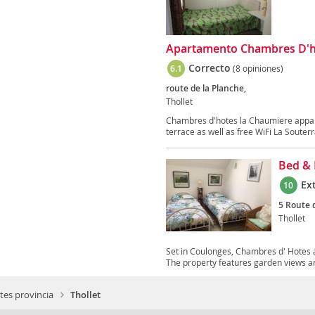
Apartamento Chambres D'h
Correcto
6.1
(8 opiniones)
route de la Planche,
Thollet
Chambres d'hotes la Chaumiere appart
terrace as well as free WiFi La Souterra
Bed & 
Ex
10
5 Route d
Thollet
Set in Coulonges, Chambres d' Hotes 
The property features garden views an
tes provincia
Thollet