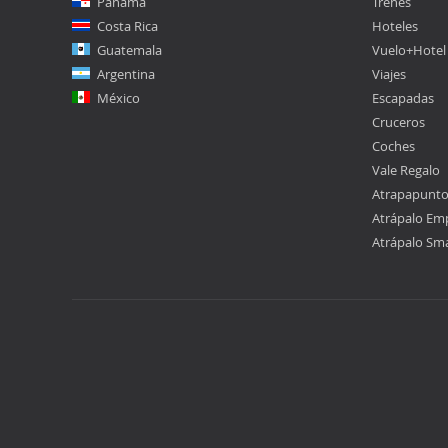
Panamá
Trenes
Costa Rica
Hoteles
Guatemala
Vuelo+Hotel
Argentina
Viajes
México
Escapadas
Cruceros
Coches
Vale Regalo
Atrapapunt
Atrápalo Em
Atrápalo Sm