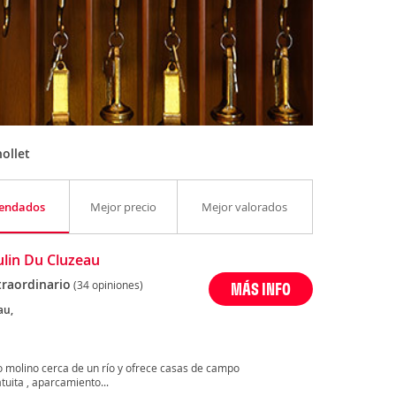
ollet
endados
Mejor precio
Mejor valorados
lin Du Cluzeau
traordinario
(34 opiniones)
MÁS INFO
au,
o molino cerca de un río y ofrece casas de campo
uita , aparcamiento...