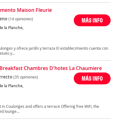
mento Maison Fleurie
eno
(14 opiniones)
MÁS INFO
e la Planche,
longes y ofrece jardín y terraza El establecimiento cuenta con
uito y...
Breakfast Chambres D'hotes La Chaumiere
rrecto
(35 opiniones)
MÁS INFO
e la Planche,
in Coulonges and offers a terrace Offering free WiFi, the
ed lounge...