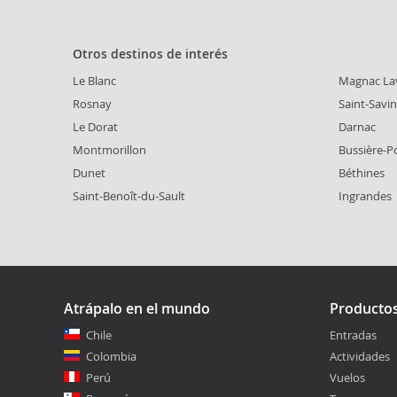
Otros destinos de interés
Le Blanc
Magnac La
Rosnay
Saint-Savin
Le Dorat
Darnac
Montmorillon
Bussière-P
Dunet
Béthines
Saint-Benoît-du-Sault
Ingrandes
Atrápalo en el mundo
Producto
Chile
Entradas
Colombia
Actividades
Perú
Vuelos