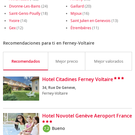
Divonne-Les-Bains
(24)
Gaillard
(20)
Saint-Genis-Pouilly
(18)
Mijoux
(16)
Yvoire
(14)
Saint Julien en Genevois
(13)
Gex
(12)
Étrembières
(11)
Recomendaciones para ti en Ferney-Voltaire
Recomendados
Mejor precio
Mejor valorados
Hotel Citadines Ferney Voltaire
34, Rue De Geneve,
Ferney-Voltaire
Hotel Novotel Genève Aeroport France
Bueno
7.2