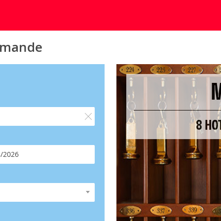
irmande
8 HO