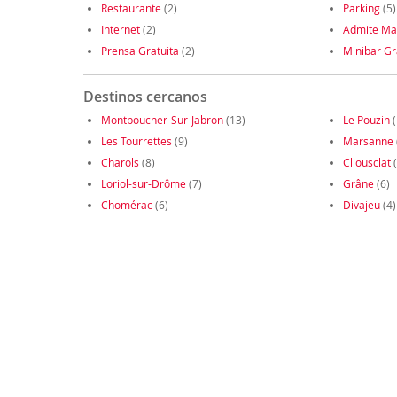
Restaurante
(2)
Parking
(5)
Internet
(2)
Admite Ma
Prensa Gratuita
(2)
Minibar Gr
Destinos cercanos
Montboucher-Sur-Jabron
(13)
Le Pouzin
(
Les Tourrettes
(9)
Marsanne
Charols
(8)
Cliousclat
(
Loriol-sur-Drôme
(7)
Grâne
(6)
Chomérac
(6)
Divajeu
(4)