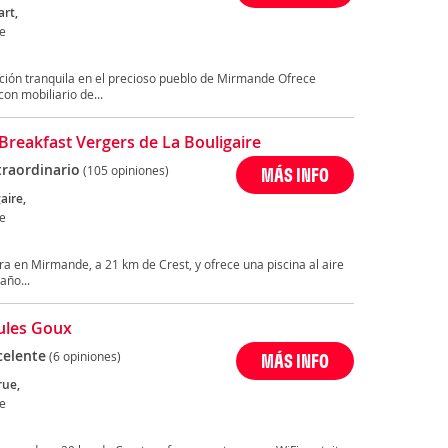
rt,
e
ción tranquila en el precioso pueblo de Mirmande Ofrece
on mobiliario de...
Breakfast Vergers de La Bouligaire
traordinario
(105 opiniones)
MÁS INFO
aire,
e
ra en Mirmande, a 21 km de Crest, y ofrece una piscina al aire
año...
Jules Goux
celente
(6 opiniones)
MÁS INFO
rue,
e