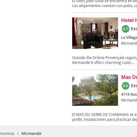
El Gîtes Jules Goux se encuentra en Mi
Los alojamientos cuentan con patio, co
Hotel 
Ex
8.7
Le Village
Mirmand
Outside the Drôme Provençale region, i
Mirmande It offers charming rustic...
Mas Du
Ex
8.6
4715 Rou
Mirmand
El MAS DU SERRE DE CHABANAS se encu
jardín, instalaciones para practicar de
rovincia
Mirmande