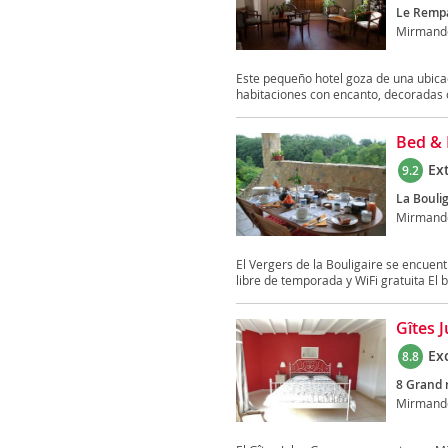
Le Rempa
Mirmand
Este pequeño hotel goza de una ubica
habitaciones con encanto, decoradas c
Bed & 
Ex
9.2
La Boulig
Mirmand
El Vergers de la Bouligaire se encuent
libre de temporada y WiFi gratuita El b
Gîtes 
Ex
8.8
8 Grand 
Mirmand