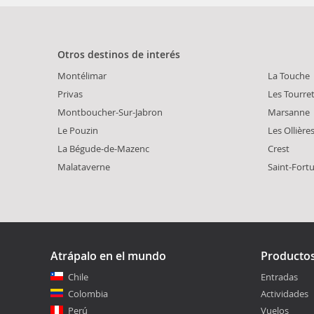
Otros destinos de interés
Montélimar
La Touche
Privas
Les Tourre
Montboucher-Sur-Jabron
Marsanne
Le Pouzin
Les Ollière
La Bégude-de-Mazenc
Crest
Malataverne
Saint-Fort
Atrápalo en el mundo
Producto
Chile
Entradas
Colombia
Actividades
Perú
Vuelos