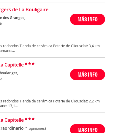
rgers de La Bouligaire
e des Granges,
MÁS INFO
e
s redondos Tienda de cerámica Poterie de Cliousclat: 3,4 km
omano:...
a Capitelle
 boulanger,
MÁS INFO
e
s redondos Tienda de cerámica Poterie de Cliousclat: 2,2 km
no: 13,1...
a Capitelle
traordinario
(1 opiniones)
MÁS INFO