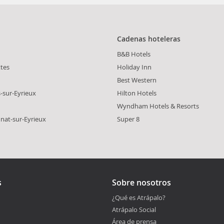
Cadenas hoteleras
B&B Hotels
ttes
Holiday Inn
Best Western
s-sur-Eyrieux
Hilton Hotels
Wyndham Hotels & Resorts
unat-sur-Eyrieux
Super 8
s
Sobre nosotros
¿Qué es Atrápalo?
Atrápalo Social
Área de prensa