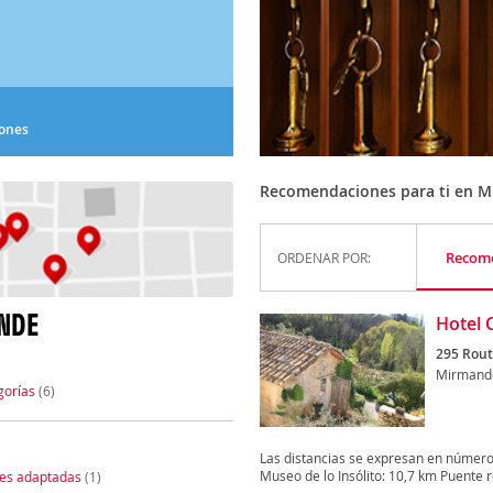
iones
Recomendaciones para ti en 
Recom
ORDENAR POR:
NDE
Hotel C
295 Rout
Mirmand
gorías
(6)
Las distancias se expresan en número
Museo de lo Insólito: 10,7 km Puente r
nes adaptadas
(1)