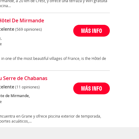
rmande, a 20 km de Crest, y ofrece una terraza y WiFi gratuita
cina...
Hôtel De Mirmande
celente
(569 opiniones)
MÁS INFO
,
e
n one of the most beautiful villages of France, is the Hôtel de
 Serre de Chabanas
celente
(11 opiniones)
MÁS INFO
te de Mirmande,
e
entra en Grane y ofrece piscina exterior de temporada,
portes acuáticos,...