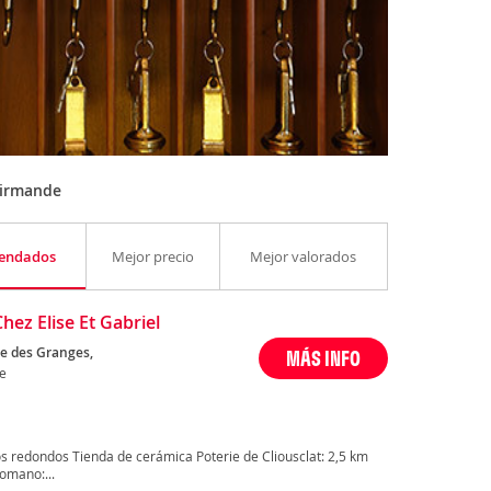
Mirmande
endados
Mejor precio
Mejor valorados
hez Elise Et Gabriel
e des Granges,
MÁS INFO
e
s redondos Tienda de cerámica Poterie de Cliousclat: 2,5 km
omano:...