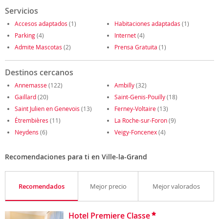
Servicios
Accesos adaptados
(1)
Habitaciones adaptadas
(1)
Parking
(4)
Internet
(4)
Admite Mascotas
(2)
Prensa Gratuita
(1)
Destinos cercanos
Annemasse
(122)
Ambilly
(32)
Gaillard
(20)
Saint-Genis-Pouilly
(18)
Saint Julien en Genevois
(13)
Ferney-Voltaire
(13)
Étrembières
(11)
La Roche-sur-Foron
(9)
Neydens
(6)
Veigy-Foncenex
(4)
Recomendaciones para ti en Ville-la-Grand
Recomendados
Mejor precio
Mejor valorados
Hotel Premiere Classe