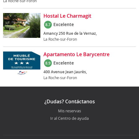
La Roche-sur-Foron
Hostal Le Charmagit
Excelente
8.7
Amancy 250 Rue de la Vernaz,
La Roche-sur-Foron
Apartamento Le Barycentre
Excelente
8.9
400 Avenue Jean Jaurès,
La Roche-sur-Foron
¿Dudas? Contáctanos
Mis reservas
Ir al Centro de ayuda