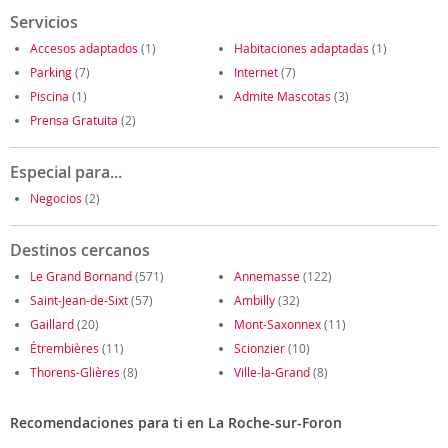
Servicios
Accesos adaptados
(1)
Habitaciones adaptadas
(1)
Parking
(7)
Internet
(7)
Piscina
(1)
Admite Mascotas
(3)
Prensa Gratuita
(2)
Especial para...
Negocios
(2)
Destinos cercanos
Le Grand Bornand
(571)
Annemasse
(122)
Saint-Jean-de-Sixt
(57)
Ambilly
(32)
Gaillard
(20)
Mont-Saxonnex
(11)
Étrembières
(11)
Scionzier
(10)
Thorens-Glières
(8)
Ville-la-Grand
(8)
Recomendaciones para ti en La Roche-sur-Foron