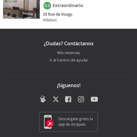
Extraordinario
9.3
20 Rue de Vougy,
Villebois
¿Dudas? Contáctanos
Mis reservas
Ir al Centro de ayuda
¡Síguenos!
Descárgate gratis la
app de Atrápalo