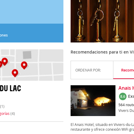
iones
Recomendaciones para ti en Vi
Recom
ORDENAR POR:
 DU LAC
Anais 
Ex
8.6
564 route
(1)
Vivers Du
gorías
(4)
El Anais Hotel, situado en Viviers-du-
restaurante y ofrece conexión WiFi grat