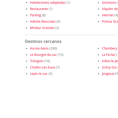
Habitaciones adaptadas
(1)
Gimnasio
(
Restaurante
(1)
Alquiler de
Parking
(8)
Internet
(4
Admite Mascotas
(4)
Prensa Gra
Minibar Gratuito
(2)
Destinos cercanos
Aix-les-bains
(290)
Chambery
Le Bourget-du-Lac
(15)
La Feclaz
(
Trévignin
(10)
Aillon-le-J
Challes-Les-Eaux
(7)
Grésy-Sur-
Lepin-le-Lac
(5)
Jongieux
(5