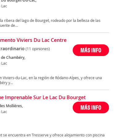
 Du Bourget-Du-Lac,
 Lac
a ribera del lago de Bourget, rodeado por la belleza de las
uente de...
mento Viviers Du Lac Centre
traordinario
(11 opiniones)
MÁS INFO
 de Chambéry,
 Lac
en Viviers-du-Lac, en la región de Ródano-Alpes, y ofrece una
éry y...
Vue Imprenable Sur Le Lac Du Bourget
es Mollières,
MÁS INFO
 Lac
et se encuentra en Tresserve y ofrece alojamiento con piscina