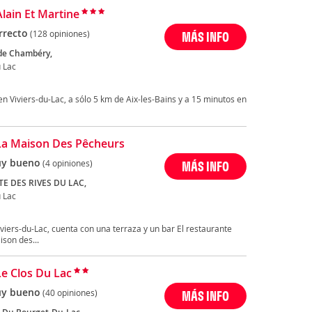
Alain Et Martine
rrecto
(128 opiniones)
MÁS INFO
de Chambéry,
 Lac
 en Viviers-du-Lac, a sólo 5 km de Aix-les-Bains y a 15 minutos en
La Maison Des Pêcheurs
y bueno
(4 opiniones)
MÁS INFO
E DES RIVES DU LAC,
 Lac
viers-du-Lac, cuenta con una terraza y un bar El restaurante
ison des...
Le Clos Du Lac
y bueno
(40 opiniones)
MÁS INFO