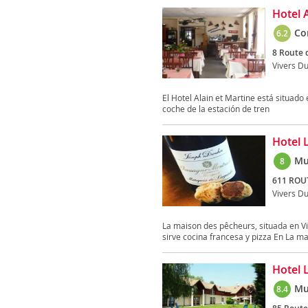
Hotel 
Co
6.2
8 Route 
Vivers Du
El Hotel Alain et Martine está situado
coche de la estación de tren
Hotel 
Mu
8
611 ROUT
Vivers Du
La maison des pêcheurs, situada en Vi
sirve cocina francesa y pizza En La ma
Hotel 
Mu
8.4