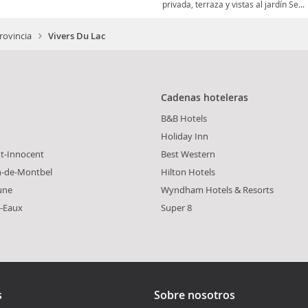
privada, terraza y vistas al jardín Se...
rovincia
Vivers Du Lac
Cadenas hoteleras
B&B Hotels
Holiday Inn
nt-Innocent
Best Western
n-de-Montbel
Hilton Hotels
eune
Wyndham Hotels & Resorts
s-Eaux
Super 8
s
Sobre nosotros