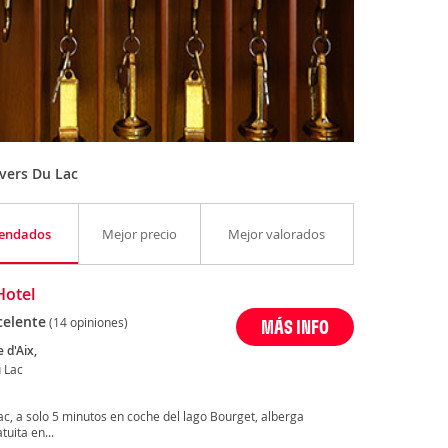
vers Du Lac
endados
Mejor precio
Mejor valorados
Hotel
celente
(14 opiniones)
MÁS INFO
 d'Aix,
 Lac
Lac, a solo 5 minutos en coche del lago Bourget, alberga
uita en...