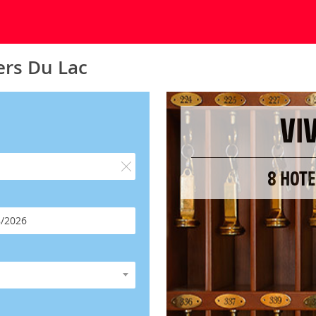
ers Du Lac
VI
8 HOTE