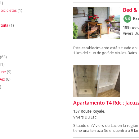
1)
Bed & 
 bicicletas
(1)
)
Ex
8.6
tuita
(1)
199 rue 
Vivers Du
Este establecimiento está situado en u
1 km del club de golf de Aix-les-Bains .
(63)
11)
eune
(9)
Aix
(6)
)
Apartamento T4 Rdc : Jacuzzi
157 Route Royale,
Vivers Du Lac
Situado en Viviers-du-Lac en la región
tiene una terraza Se encuentra a 9 km 