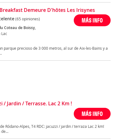
Breakfast Demeure D'hôtes Les Irisynes
celente
(65 opiniones)
MÁS INFO
du Coteau de Boissy,
 Lac
n parque precioso de 3 000 metros, al sur de Aix-les-Bains y a
..
 / Jardin / Terrasse. Lac 2 Km !
MÁS INFO
 de Ródano-Alpes, T4 RDC: jacuzzi / jardin / terraza Lac 2 km!
de...