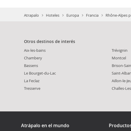
Atrapalo
Hoteles
Europa
Francia
Rhône-Alpes p
Otros destinos de interés
Aix-les-bains
Trévignin
Chambery
Montcel
Bassens
Brison-Sai
Le Bourget-du-Lac
Saint-Alba
La Feclaz
Aillon-le-J
Tresserve
Challes-Le
Atrápalo en el mundo
Producto