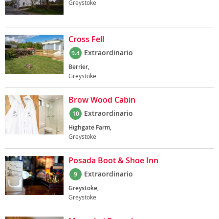
Greystoke
Cross Fell
Extraordinario
9.4
Berrier,
Greystoke
Brow Wood Cabin
Extraordinario
10
Highgate Farm,
Greystoke
Posada Boot & Shoe Inn
Extraordinario
9
Greystoke,
Greystoke