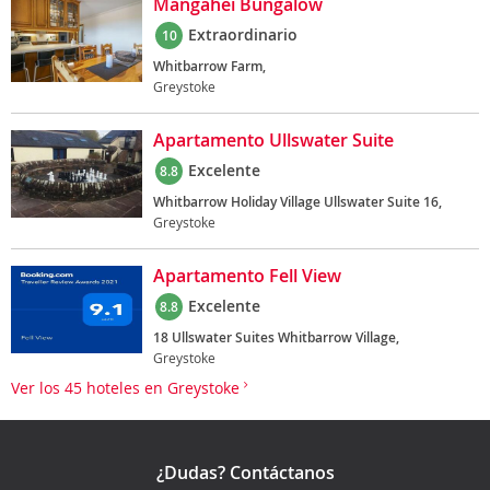
Mangahei Bungalow
Extraordinario
10
Whitbarrow Farm,
Greystoke
Apartamento Ullswater Suite
Excelente
8.8
Whitbarrow Holiday Village Ullswater Suite 16,
Greystoke
Apartamento Fell View
Excelente
8.8
18 Ullswater Suites Whitbarrow Village,
Greystoke
Ver los 45 hoteles en Greystoke
¿Dudas? Contáctanos