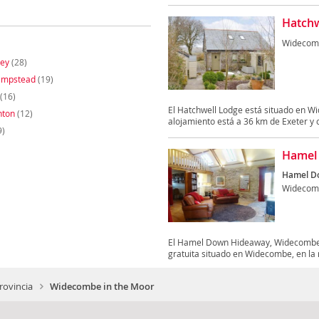
Hatchw
Widecomb
cey
(28)
ampstead
(19)
(16)
El Hatchwell Lodge está situado en Wi
nton
(12)
alojamiento está a 36 km de Exeter y o
9)
Hamel
Hamel Do
Widecomb
El Hamel Down Hideaway, Widecombe I
gratuita situado en Widecombe, en la 
rovincia
Widecombe in the Moor