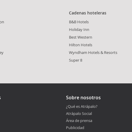
Cadenas hoteleras
on
B&B Hotels
Holiday Inn
Best Western
Hilton Hotels
ey
Wyndham Hotels & Resorts
Super 8
s
Sobre nosotros
¿Qué es Atrápalo?
Atrápalo Social
Área de prensa
Publicidad