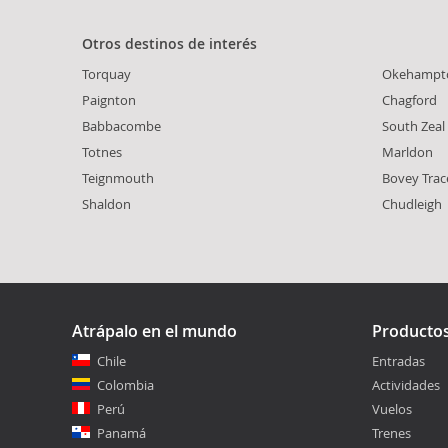
Otros destinos de interés
Torquay
Okehampt
Paignton
Chagford
Babbacombe
South Zeal
Totnes
Marldon
Teignmouth
Bovey Trac
Shaldon
Chudleigh
Atrápalo en el mundo
Producto
Chile
Entradas
Colombia
Actividades
Perú
Vuelos
Panamá
Trenes