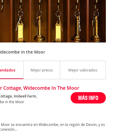
idecombe in the Moor
endados
Mejor precio
Mejor valorados
r Cottage, Widecombe In The Moor
Cottage, Holwell Farm,
MÁS INFO
e in the Moor
 Moor se encuentra en Widecombe, en la región de Devon, y es
conexión...