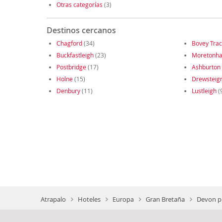
Otras categorías
(3)
Destinos cercanos
Chagford
(34)
Bovey Tra
Buckfastleigh
(23)
Moretonh
Postbridge
(17)
Ashburton
Holne
(15)
Drewsteig
Denbury
(11)
Lustleigh
(
Atrapalo
Hoteles
Europa
Gran Bretaña
Devon p