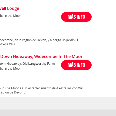
ell Lodge
e in the Moor
MÁS INFO
decombe, en la región de Devon, y alberga un jardín El
frece WiFi...
 Down Hideaway, Widecombe In The Moor
wn Hideaway, Old Langworthy Farm,
MÁS INFO
e in the Moor
n The Moor es un establecimiento de 4 estrellas con WiFi
región de Devon ...