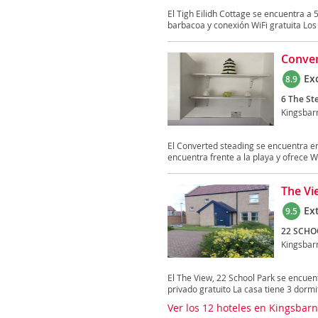
El Tigh Eilidh Cottage se encuentra a 
barbacoa y conexión WiFi gratuita Los
Conver
Ex
8.9
6 The St
Kingsbar
El Converted steading se encuentra en 
encuentra frente a la playa y ofrece WiF
The Vi
Ex
9.5
22 SCHO
Kingsbar
El The View, 22 School Park se encuen
privado gratuito La casa tiene 3 dormit
Ver los 12 hoteles en Kingsbar