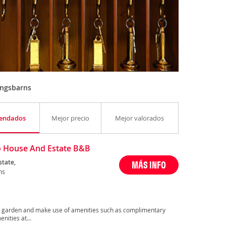
ingsbarns
endados
Mejor precio
Mejor valorados
 House And Estate B&B
tate,
MÁS INFO
ns
 a garden and make use of amenities such as complimentary
nities at...