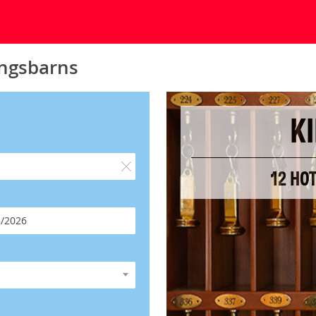
ingsbarns
K
12 HO