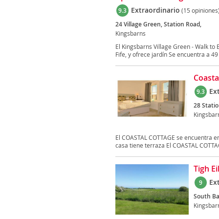
Extraordinario
9.3
(15 opiniones
24 Village Green, Station Road,
Kingsbarns
El Kingsbarns Village Green - Walk to 
Fife, y ofrece jardín Se encuentra a 49
Coasta
Ex
9.3
28 Stati
Kingsbar
El COASTAL COTTAGE se encuentra en Ki
casa tiene terraza El COASTAL COTTAG
Tigh Ei
Ex
9
South Ba
Kingsbar