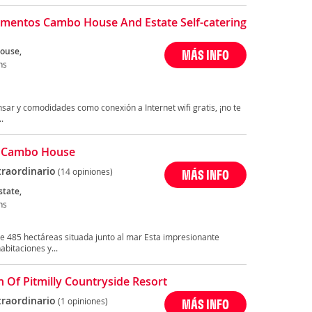
mentos Cambo House And Estate Self-catering
ouse,
MÁS INFO
ns
sar y comodidades como conexión a Internet wifi gratis, ¡no te
.
l Cambo House
traordinario
(14 opiniones)
MÁS INFO
tate,
ns
de 485 hectáreas situada junto al mar Esta impresionante
bitaciones y...
 Of Pitmilly Countryside Resort
traordinario
(1 opiniones)
MÁS INFO