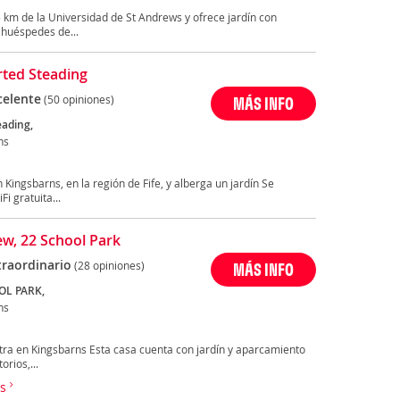
5 km de la Universidad de St Andrews y ofrece jardín con
 huéspedes de...
ted Steading
celente
(50 opiniones)
MÁS INFO
eading,
ns
Kingsbarns, en la región de Fife, y alberga un jardín Se
i gratuita...
ew, 22 School Park
traordinario
(28 opiniones)
MÁS INFO
OL PARK,
ns
tra en Kingsbarns Esta casa cuenta con jardín y aparcamiento
orios,...
ns