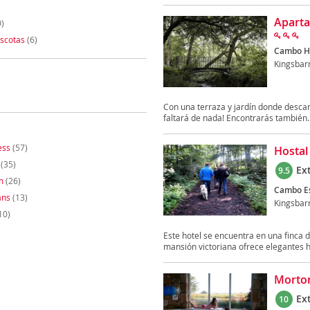
Aparta
)
scotas
(6)
Cambo H
Kingsbar
Con una terraza y jardín donde descan
faltará de nada! Encontrarás también..
ess
(57)
Hosta
(35)
Ex
9.5
m
(26)
Cambo Es
ans
(13)
Kingsbar
10)
Este hotel se encuentra en una finca 
mansión victoriana ofrece elegantes ha
Morton
Ex
10