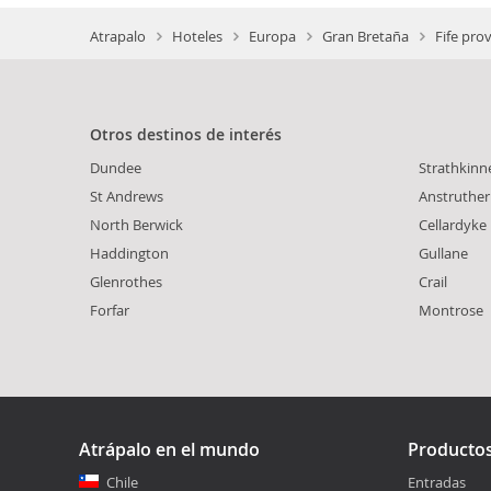
Atrapalo
Hoteles
Europa
Gran Bretaña
Fife prov
Otros destinos de interés
Dundee
Strathkinn
St Andrews
Anstruther
North Berwick
Cellardyke
Haddington
Gullane
Glenrothes
Crail
Forfar
Montrose
Atrápalo en el mundo
Producto
Chile
Entradas