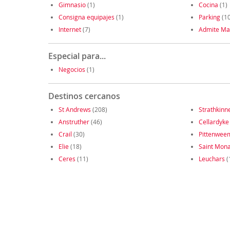
Gimnasio
(1)
Cocina
(1)
Consigna equipajes
(1)
Parking
(10
Internet
(7)
Admite Ma
Especial para...
Negocios
(1)
Destinos cercanos
St Andrews
(208)
Strathkinn
Anstruther
(46)
Cellardyke
Crail
(30)
Pittenwee
Elie
(18)
Saint Mon
Ceres
(11)
Leuchars
(