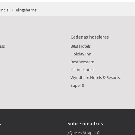
incia
Kingsbarns
Cadenas hoteleras
ess
B&B Hotels
Holiday Inn
Best Western
Hilton Hotels
Wyndham Hotels & Resorts
Super 8
s
Sobre nosotros
¿Qué es Atrápalo?