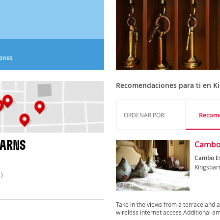
iones
Recomendaciones para ti en K
Recom
ORDENAR POR:
BARNS
Cambo
Cambo Es
Kingsbar
)
Take in the views from a terrace and
wireless internet access Additional ame