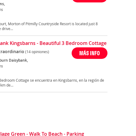
ns,
ns
urt, Morton of Pitmilly Countryside Resort is located just 8
drive...
ank Kingsbarns - Beautiful 3 Bedroom Cottage
traordinario
(14 opiniones)
MÁS INFO
burn Daisybank,
ns
 Bedroom Cottage se encuentra en Kingsbarns, en la región de
 km de...
lage Green - Walk To Beach - Parking