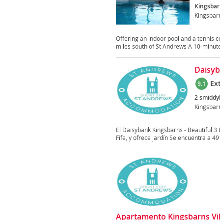
Kingsbar
Kingsbar
Offering an indoor pool and a tennis co
miles south of St Andrews A 10-minute 
Daisyb
Ex
9.1
2 smiddy
Kingsbar
El Daisybank Kingsbarns - Beautiful 3
Fife, y ofrece jardín Se encuentra a 49
Apartamento Kingsbarns Vil