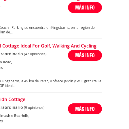
)
MÁS INFO
Beach - Parking se encuentra en Kingsbarns, en la región de
 km de...
l Cottage Ideal For Golf, Walking And Cycling
traordinario
(42 opiniones)
MÁS INFO
on Road,
ns
ngsbarns, a 49 km de Perth, y ofrece jardín y WiFi gratuita La
E ideal...
lidh Cottage
traordinario
(9 opiniones)
MÁS INFO
lmashie Boarhills,
ns