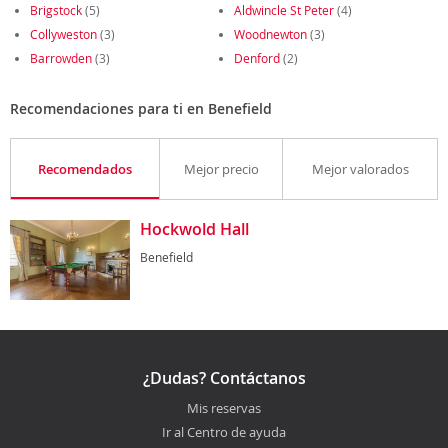
Brigstock
(5)
Aldwincle St Peter
(4)
Collyweston
(3)
Woodnewton
(3)
Barrowden
(3)
Denford
(2)
Recomendaciones para ti en Benefield
Recomendados
Mejor precio
Mejor valorados
Hockwold Hall
Benefield
¿Dudas? Contáctanos
Mis reservas
Ir al Centro de ayuda