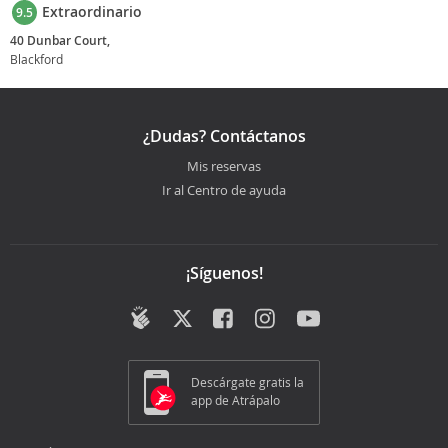
Extraordinario
9.5
40 Dunbar Court,
Blackford
¿Dudas? Contáctanos
Mis reservas
Ir al Centro de ayuda
¡Síguenos!
Descárgate gratis la
app de Atrápalo