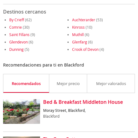
Destinos cercanos
By Crieff
(62)
Auchterarder
(53)
Comrie
(30)
Kinross
(10)
Saint Fillans
(9)
Muthill
(6)
Glendevon
(6)
Glenfarg
(6)
Dunning
(5)
Crook of Devon
(4)
Recomendaciones para ti en Blackford
Recomendados
Mejor precio
Mejor valorados
Bed & Breakfast Middleton House
Moray Street, Blackford,
Blackford