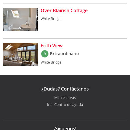
Over Blairish Cottage
White Bridge
Frith View
Extraordinario
9
White Bridge
¿Dudas? Contáctanos
Mis reservas
Ir al Centro de ayuda
¡Síguenos!