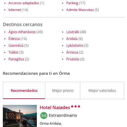
Accesos adaptados
(1)
Parking
(17)
Internet
(14)
Admite Mascotas
(5)
Destinos cercanos
Ágios Athanásios
(49)
Loutráki
(49)
Édessa
(14)
Aridaía
(6)
Giannitsá
(5)
Lykóstomo
(3)
Tsákoi
(3)
Árnissa
(2)
Panagítsa
(2)
Proástio
(2)
Recomendaciones para ti en Órma
Recomendados
Mejor precio
Mejor valorados
Hotel Naiades
Extraordinario
9.6
Orma Aridaia,