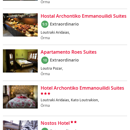
Órma
Hostal Archontiko Emmanouilidi Suites
Extraordinario
9.9
Loutraki Aridaias,
Órma
Apartamento Roes Suites
Extraordinario
10
Loutra Pozar,
Órma
Hotel Archontiko Emmanouilidi Suites
Loutraki Aridaias, Kato Loutrakion,
Órma
Nostos Hotel