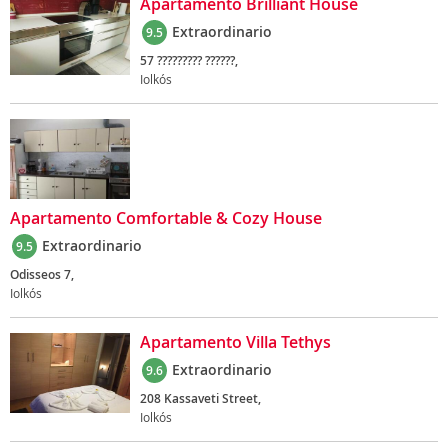
Apartamento Brilliant House
Extraordinario
9.5
57 ????????? ??????,
Iolkós
Apartamento Comfortable & Cozy House
Extraordinario
9.5
Odisseos 7,
Iolkós
Apartamento Villa Tethys
Extraordinario
9.6
208 Kassaveti Street,
Iolkós