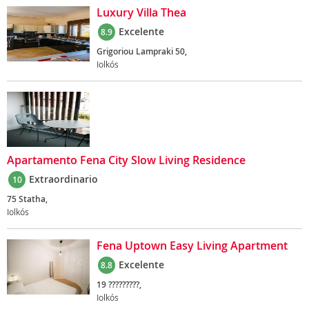
Luxury Villa Thea
Excelente
8.9
Grigoriou Lampraki 50,
Iolkós
Apartamento Fena City Slow Living Residence
Extraordinario
10
75 Statha,
Iolkós
Fena Uptown Easy Living Apartment
Excelente
8.8
19 ?????????,
Iolkós