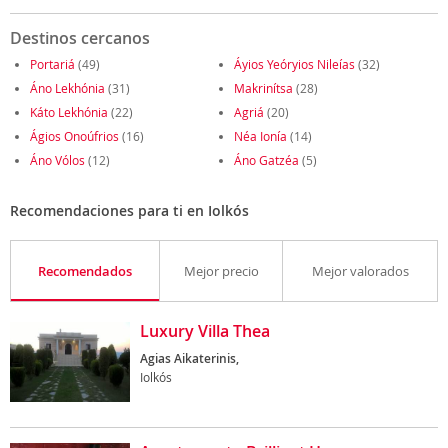
Destinos cercanos
Portariá
(49)
Áyios Yeóryios Nileías
(32)
Áno Lekhónia
(31)
Makrinítsa
(28)
Káto Lekhónia
(22)
Agriá
(20)
Ágios Onoúfrios
(16)
Néa Ionía
(14)
Áno Vólos
(12)
Áno Gatzéa
(5)
Recomendaciones para ti en Iolkós
Recomendados
Mejor precio
Mejor valorados
Luxury Villa Thea
Agias Aikaterinis,
Iolkós