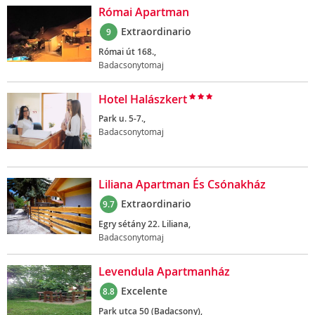
Római Apartman
Extraordinario
9
Római út 168.,
Badacsonytomaj
Hotel Halászkert
Park u. 5-7.,
Badacsonytomaj
Liliana Apartman És Csónakház
Extraordinario
9.7
Egry sétány 22. Liliana,
Badacsonytomaj
Levendula Apartmanház
Excelente
8.8
Park utca 50 (Badacsony),