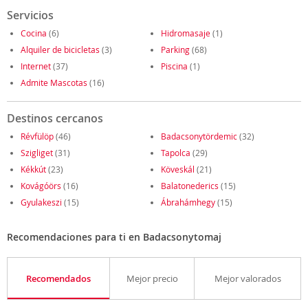
Servicios
Cocina
(6)
Hidromasaje
(1)
Alquiler de bicicletas
(3)
Parking
(68)
Internet
(37)
Piscina
(1)
Admite Mascotas
(16)
Destinos cercanos
Révfülöp
(46)
Badacsonytördemic
(32)
Szigliget
(31)
Tapolca
(29)
Kékkút
(23)
Köveskál
(21)
Kovágóörs
(16)
Balatonederics
(15)
Gyulakeszi
(15)
Ábrahámhegy
(15)
Recomendaciones para ti en Badacsonytomaj
Recomendados
Mejor precio
Mejor valorados