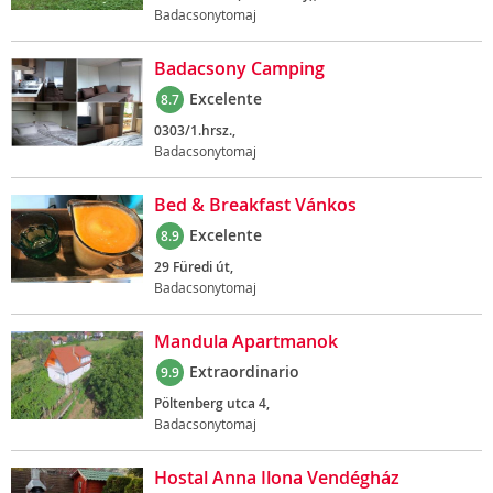
Badacsonytomaj
Badacsony Camping
Excelente
8.7
0303/1.hrsz.,
Badacsonytomaj
Bed & Breakfast Vánkos
Excelente
8.9
29 Füredi út,
Badacsonytomaj
Mandula Apartmanok
Extraordinario
9.9
Pöltenberg utca 4,
Badacsonytomaj
Hostal Anna Ilona Vendégház