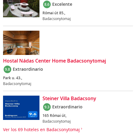
Excelente
8.6
Római út 85.,
Badacsonytomaj
Hostal Nádas Center Home Badacsonytomaj
Extraordinario
9.8
Park u. 43.,
Badacsonytomaj
Steiner Villa Badacsony
Extraordinario
9.3
165 Római út,
Badacsonytomaj
Ver los 69 hoteles en Badacsonytomaj