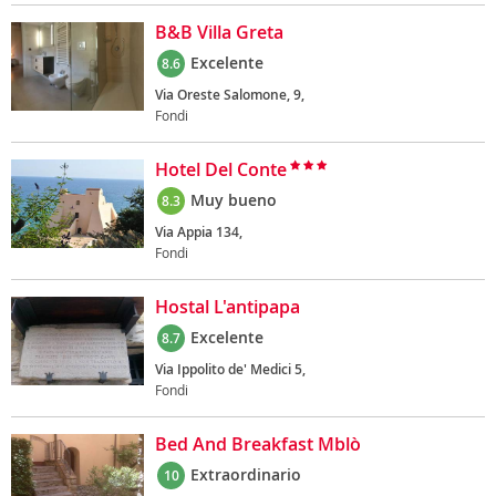
B&B Villa Greta
Excelente
8.6
Via Oreste Salomone, 9,
Fondi
Hotel Del Conte
Muy bueno
8.3
Via Appia 134,
Fondi
Hostal L'antipapa
Excelente
8.7
Via Ippolito de' Medici 5,
Fondi
Bed And Breakfast Mblò
Extraordinario
10