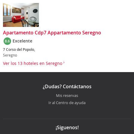
Apartamento Cdp7 Appartamento Seregno
Excelente
8.6
7 Corso del Popolo,
Seregno
Ver los 13 hoteles en Seregno
¿Dudas? Contáctanos
Mis reservas
Ir al Centro de ayuda
¡Síguenos!