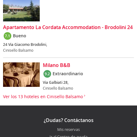
Apartamento La Cordata Accommodation - Brodolini 24
Bueno
7.1
24 Via Giacomo Brodolini,
Cinisello Balsamo
Milano B&B
Extraordinario
9.2
Via Galbiati 28,
Cinisello Balsamo
Ver los 13 hoteles en Cinisello Balsamo
¿Dudas? Contáctanos
Mis reservas
Ir al Centro de ayuda