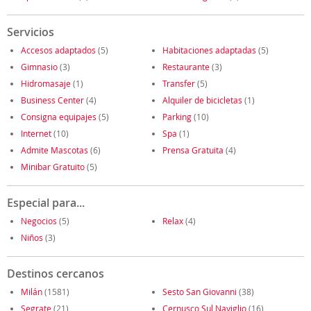
Servicios
Accesos adaptados
(5)
Habitaciones adaptadas
(5)
Gimnasio
(3)
Restaurante
(3)
Hidromasaje
(1)
Transfer
(5)
Business Center
(4)
Alquiler de bicicletas
(1)
Consigna equipajes
(5)
Parking
(10)
Internet
(10)
Spa
(1)
Admite Mascotas
(6)
Prensa Gratuita
(4)
Minibar Gratuito
(5)
Especial para...
Negocios
(5)
Relax
(4)
Niños
(3)
Destinos cercanos
Milán
(1581)
Sesto San Giovanni
(38)
Segrate
(21)
Cernusco Sul Naviglio
(16)