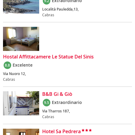
Extraordinario
9.2
Località Pauledda,13,
Cabras
Hostal Affittacamere Le Statue Del Sinis
Excelente
8.8
Via Nuoro 12,
Cabras
B&B Gi & Giò
Extraordinario
9.5
Via Tharros 187,
Cabras
Hotel Sa Pedrera