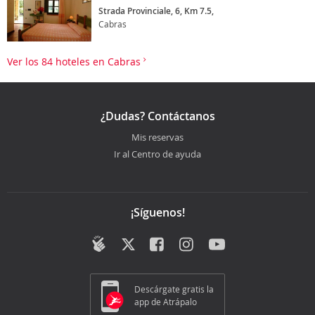
Strada Provinciale, 6, Km 7.5,
Cabras
Ver los 84 hoteles en Cabras
¿Dudas? Contáctanos
Mis reservas
Ir al Centro de ayuda
¡Síguenos!
Descárgate gratis la
app de Atrápalo