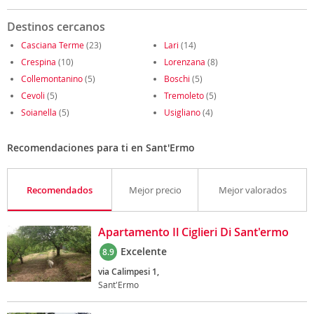
Destinos cercanos
Casciana Terme
(23)
Lari
(14)
Crespina
(10)
Lorenzana
(8)
Collemontanino
(5)
Boschi
(5)
Cevoli
(5)
Tremoleto
(5)
Soianella
(5)
Usigliano
(4)
Recomendaciones para ti en Sant'Ermo
Recomendados
Mejor precio
Mejor valorados
Apartamento Il Ciglieri Di Sant'ermo
Excelente
8.9
via Calimpesi 1,
Sant'Ermo