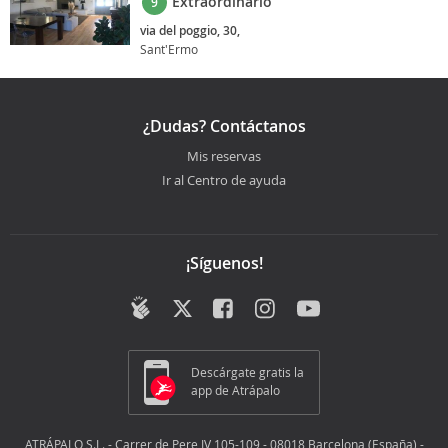
Extraordinario
9
via del poggio, 30,
Sant'Ermo
¿Dudas? Contáctanos
Mis reservas
Ir al Centro de ayuda
¡Síguenos!
Descárgate gratis la
app de Atrápalo
ATRÁPALO S.L. - Carrer de Pere IV 105-109 - 08018 Barcelona (España) -