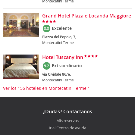
Montecatini Terme
Grand Hotel Plaza e Locanda Maggiore
Excelente
8.8
Piazza del Popolo, 7,
Montecatini Terme
Hotel Tuscany Inn
Extraordinario
9.2
via Cividale 86/e,
Montecatini Terme
Ver los 156 hoteles en Montecatini Terme
¿Dudas? Contáctanos
Mis reservas
Ir al Centro de ayuda