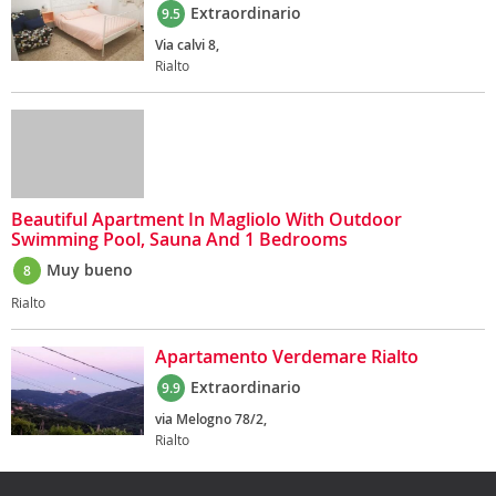
Extraordinario
9.5
Via calvi 8,
Rialto
Beautiful Apartment In Magliolo With Outdoor
Swimming Pool, Sauna And 1 Bedrooms
Muy bueno
8
Rialto
Apartamento Verdemare Rialto
Extraordinario
9.9
via Melogno 78/2,
Rialto