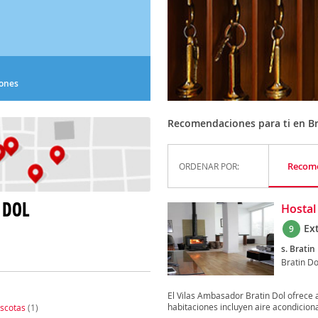
iones
Recomendaciones para ti en Br
Recom
ORDENAR POR:
 DOL
Hostal
Ex
9
s. Bratin
Bratin Do
El Vilas Ambasador Bratin Dol ofrece 
habitaciones incluyen aire acondiciona
scotas
(1)