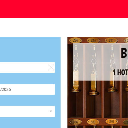
B
1 HO