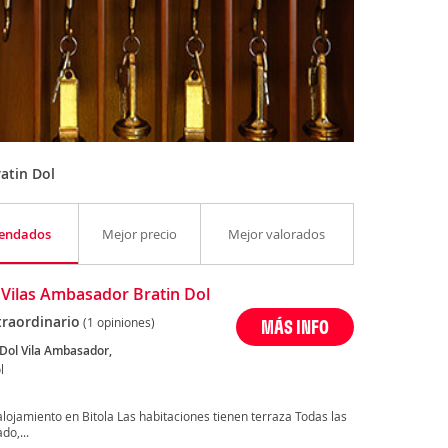
atin Dol
endados
Mejor precio
Mejor valorados
 Vilas Ambasador Bratin Dol
traordinario
(1 opiniones)
MÁS INFO
 Dol Vila Ambasador,
l
alojamiento en Bitola Las habitaciones tienen terraza Todas las
do,...