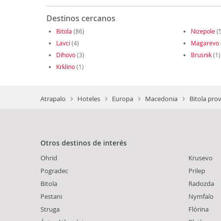
Destinos cercanos
Bitola
(86)
Nizepole
(5
Lavci
(4)
Magarevo
Dihovo
(3)
Brusnik
(1)
Krklino
(1)
Atrapalo
Hoteles
Europa
Macedonia
Bitola prov
Otros destinos de interés
Ohrid
Krusevo
Pogradec
Prilep
Bitola
Radozda
Pestani
Nymfaío
Struga
Flórina