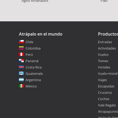
Ágios Athanásios
Platí
Atrápalo en el mundo
Producto
Chile
Entradas
Colombia
Actividades
Perú
Vuelos
Panamá
Trenes
Costa Rica
Hoteles
Guatemala
Vuelo+Hotel
Argentina
Viajes
México
Escapadas
Cruceros
Coches
Vale Regalo
Atrapapunt
Atrápalo Em