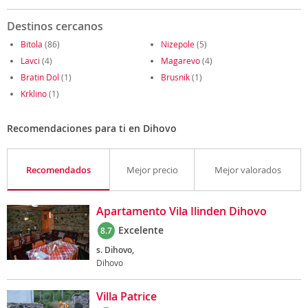
Destinos cercanos
Bitola
(86)
Nizepole
(5)
Lavci
(4)
Magarevo
(4)
Bratin Dol
(1)
Brusnik
(1)
Krklino
(1)
Recomendaciones para ti en Dihovo
Recomendados
Mejor precio
Mejor valorados
Apartamento Vila Ilinden Dihovo
Excelente
8.7
s. Dihovo,
Dihovo
Villa Patrice