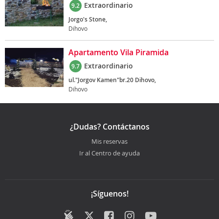
Extraordinario
9.2
Jorgo's Stone,
Dihovo
Apartamento Vila Piramida
Extraordinario
9.7
ul."Jorgov Kamen"br.20 Dihovo,
Dihovo
¿Dudas? Contáctanos
Mis reservas
Ir al Centro de ayuda
¡Síguenos!