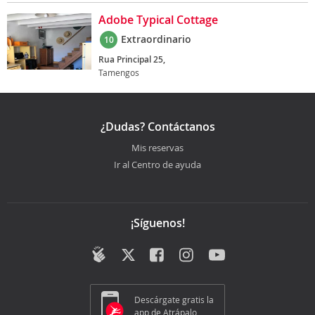
Adobe Typical Cottage
Extraordinario
10
Rua Principal 25,
Tamengos
¿Dudas? Contáctanos
Mis reservas
Ir al Centro de ayuda
¡Síguenos!
Descárgate gratis la
app de Atrápalo