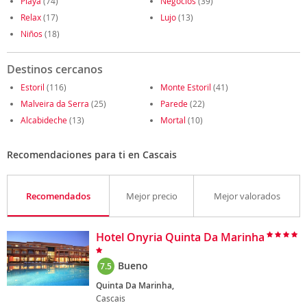
Playa
(74)
Negocios
(39)
Relax
(17)
Lujo
(13)
Niños
(18)
Destinos cercanos
Estoril
(116)
Monte Estoril
(41)
Malveira da Serra
(25)
Parede
(22)
Alcabideche
(13)
Mortal
(10)
Recomendaciones para ti en Cascais
Recomendados
Mejor precio
Mejor valorados
Hotel Onyria Quinta Da Marinha
Bueno
7.5
Quinta Da Marinha,
Cascais