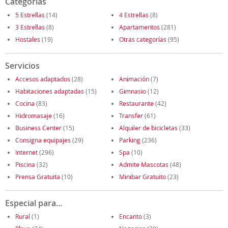
Categorías
5 Estrellas
(14)
4 Estrellas
(8)
3 Estrellas
(8)
Apartamentos
(281)
Hostales
(19)
Otras categorías
(95)
Servicios
Accesos adaptados
(28)
Animación
(7)
Habitaciones adaptadas
(15)
Gimnasio
(12)
Cocina
(83)
Restaurante
(42)
Hidromasaje
(16)
Transfer
(61)
Business Center
(15)
Alquiler de bicicletas
(33)
Consigna equipajes
(29)
Parking
(236)
Internet
(296)
Spa
(10)
Piscina
(32)
Admite Mascotas
(48)
Prensa Gratuita
(10)
Minibar Gratuito
(23)
Especial para...
Rural
(1)
Encanto
(3)