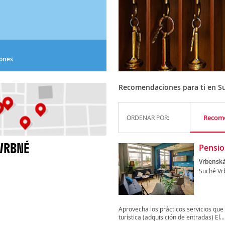
iones
Recomendaciones para ti en S
Recom
ORDENAR POR:
VRBNÉ
Pensi
Vrbenská
Suché Vr
Aprovecha los prácticos servicios que 
turística (adquisición de entradas) El...