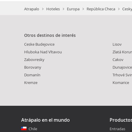
Atrapalo
Hoteles
Europa
República Checa
Cesky
Otros destinos de interés
Ceske Budejovice
Lisov
Hluboka Nad Vltavou
Zlatá Koru
Zabovresky
Cakov
Borovany
Dunajovice
Domanín
Trhové Svi
Kremze
Komarice
Atrápalo en el mundo
Producto
Chile
Entradas