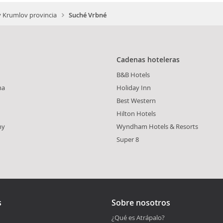
 Krumlov provincia
Suché Vrbné
Cadenas hoteleras
B&B Hotels
na
Holiday Inn
Best Western
Hilton Hotels
ny
Wyndham Hotels & Resorts
Super 8
s
Sobre nosotros
¿Qué es Atrápalo?