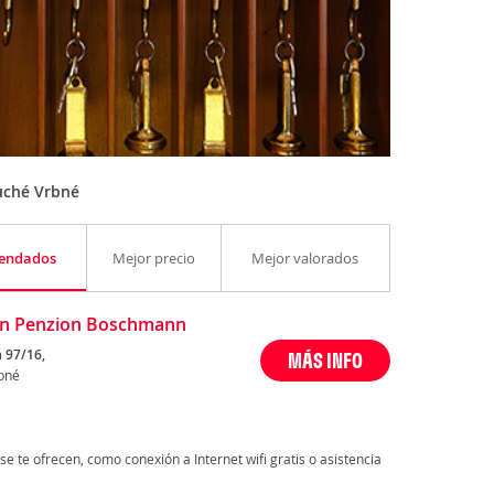
uché Vrbné
endados
Mejor precio
Mejor valorados
on Penzion Boschmann
 97/16,
MÁS INFO
bné
se te ofrecen, como conexión a Internet wifi gratis o asistencia