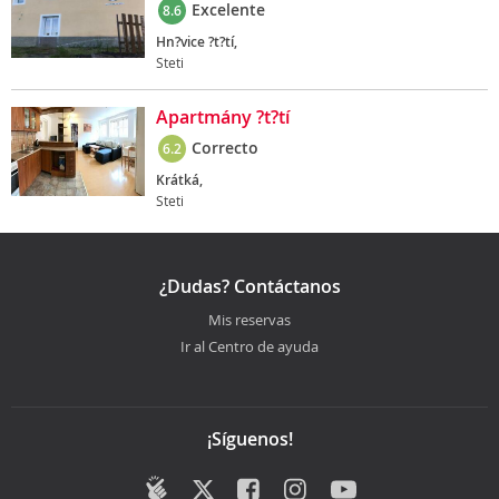
Excelente
8.6
Hn?vice ?t?tí,
Steti
Apartmány ?t?tí
Correcto
6.2
Krátká,
Steti
¿Dudas? Contáctanos
Mis reservas
Ir al Centro de ayuda
¡Síguenos!