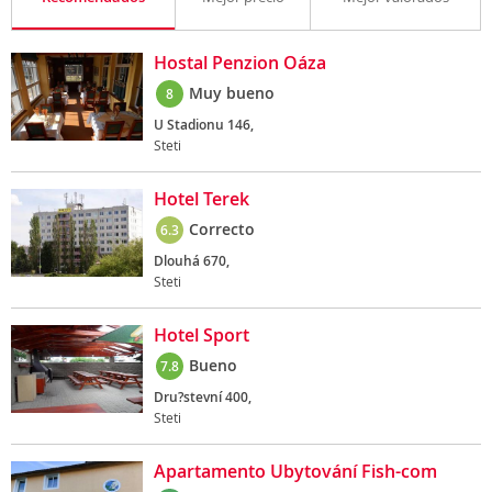
Hostal Penzion Oáza
Muy bueno
8
U Stadionu 146,
Steti
Hotel Terek
Correcto
6.3
Dlouhá 670,
Steti
Hotel Sport
Bueno
7.8
Dru?stevní 400,
Steti
Apartamento Ubytování Fish-com