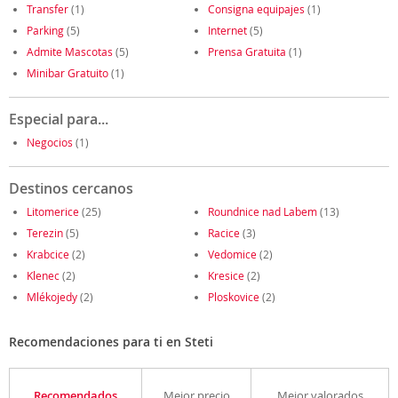
Transfer
(1)
Consigna equipajes
(1)
Parking
(5)
Internet
(5)
Admite Mascotas
(5)
Prensa Gratuita
(1)
Minibar Gratuito
(1)
Especial para...
Negocios
(1)
Destinos cercanos
Litomerice
(25)
Roundnice nad Labem
(13)
Terezin
(5)
Racice
(3)
Krabcice
(2)
Vedomice
(2)
Klenec
(2)
Kresice
(2)
Mlékojedy
(2)
Ploskovice
(2)
Recomendaciones para ti en Steti
Recomendados
Mejor precio
Mejor valorados