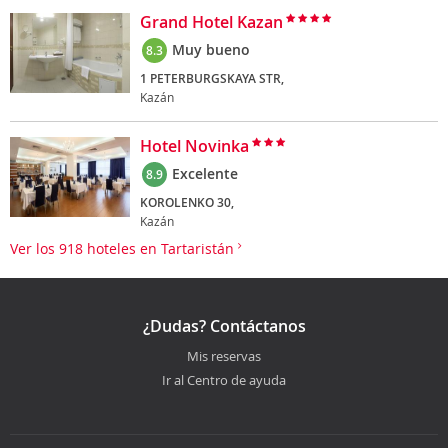
Grand Hotel Kazan
Muy bueno
8.3
1 PETERBURGSKAYA STR,
Kazán
Hotel Novinka
Excelente
8.9
KOROLENKO 30,
Kazán
Ver los 918 hoteles en Tartaristán
¿Dudas? Contáctanos
Mis reservas
Ir al Centro de ayuda