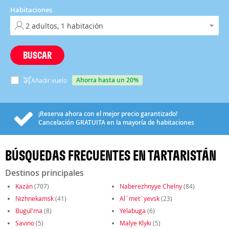
Habitaciones
BUSCAR
ahorra hasta un 20%
Añadir vuelo
¡Reserva ahora con el mejor precio garantizado!
Cancelación
GRATUITA
en la mayoría de habitaciones
BÚSQUEDAS FRECUENTES EN TARTARISTÁN
Destinos principales
Kazán
(707)
Naberezhnyye Chelny
(84)
Nizhnekamsk
(41)
Al´met´yevsk
(23)
Bugul'ma
(8)
Yelabuga
(6)
Savino
(5)
Malye Klyki
(5)