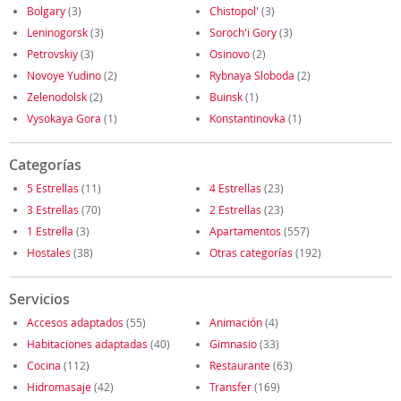
Bolgary
(3)
Chistopol'
(3)
Leninogorsk
(3)
Soroch'i Gory
(3)
Petrovskiy
(3)
Osinovo
(2)
Novoye Yudino
(2)
Rybnaya Sloboda
(2)
Zelenodolsk
(2)
Buinsk
(1)
Vysokaya Gora
(1)
Konstantinovka
(1)
Categorías
5 Estrellas
(11)
4 Estrellas
(23)
3 Estrellas
(70)
2 Estrellas
(23)
1 Estrella
(3)
Apartamentos
(557)
Hostales
(38)
Otras categorías
(192)
Servicios
Accesos adaptados
(55)
Animación
(4)
Habitaciones adaptadas
(40)
Gimnasio
(33)
Cocina
(112)
Restaurante
(63)
Hidromasaje
(42)
Transfer
(169)