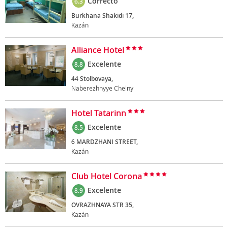
Correcto
6.3
Burkhana Shakidi 17,
Kazán
Alliance Hotel
Excelente
8.8
44 Stolbovaya,
Naberezhnyye Chelny
Hotel Tatarinn
Excelente
8.5
6 MARDZHANI STREET,
Kazán
Club Hotel Corona
Excelente
8.9
OVRAZHNAYA STR 35,
Kazán