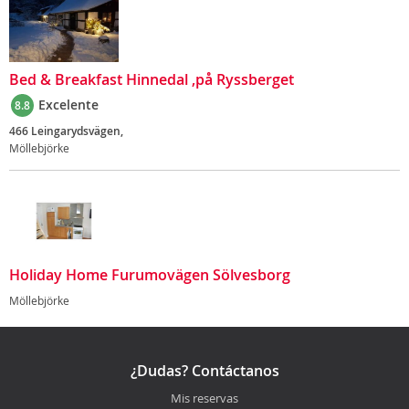
Bed & Breakfast Hinnedal ,på Ryssberget
Excelente
8.8
466 Leingarydsvägen,
Möllebjörke
Holiday Home Furumovägen Sölvesborg
Möllebjörke
¿Dudas? Contáctanos
Mis reservas