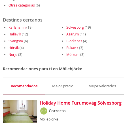
Otras categorías
(6)
Destinos cercanos
Karlshamn
(19)
Sölvesborg
(19)
Hallevik
(12)
Asarum
(11)
Svangsta
(6)
Björkenäs
(4)
Hörvik
(4)
Pukavik
(3)
Norje
(3)
Mörrum
(3)
Recomendaciones para ti en Möllebjörke
Recomendados
Mejor precio
Mejor valorados
Holiday Home Furumoväg Sölvesborg
Correcto
6.2
Möllebjörke