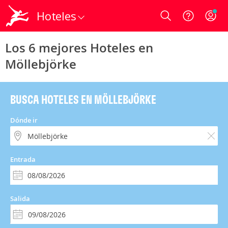
Hoteles
Login
Los 6 mejores Hoteles en
Möllebjörke
BUSCA HOTELES EN MÖLLEBJÖRKE
Dónde ir
Entrada
Salida