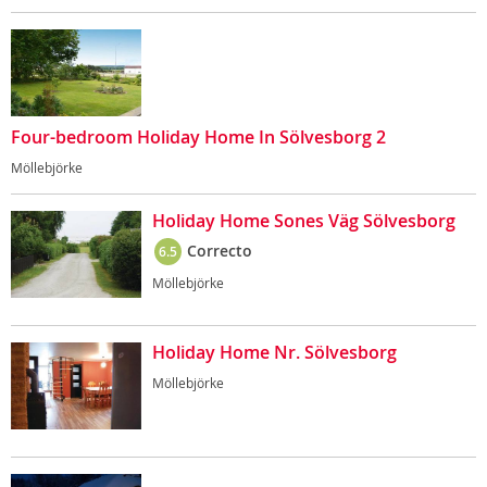
Four-bedroom Holiday Home In Sölvesborg 2
Möllebjörke
Holiday Home Sones Väg Sölvesborg
Correcto
6.5
Möllebjörke
Holiday Home Nr. Sölvesborg
Möllebjörke